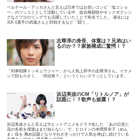
ベルナール・アッカさんと言えば日本ではお笑いコンビ「塩コショ
ー」のツッコミとして活動している中、総合格闘技やキックボクシン
グなどプロのリングでも活躍していたことで有名でした。 過去には
元K-1選手の武蔵さんと対戦するなど「闘う...
志尊淳の身長、体重は？兄弟はい
るのか？？家族構成に驚愕！？
「列車戦隊トッキュウジャー」から人気上昇中の志尊淳さん。イケメ
ンで顔も小さく、「何頭身？」というくらいスラっとしています。
浜辺美波のCM「リトルノア」が
話題に！？歌声も披露！？
浜辺美波さんと言えば大ヒットアニメをドラマ化した 「あの日見た
花の名前を僕達はまだ知らない」で、ヒロインの本間芽衣子（めん
ま）役を 務め話題となりそれがきっかけで人気を伸ばし続けている