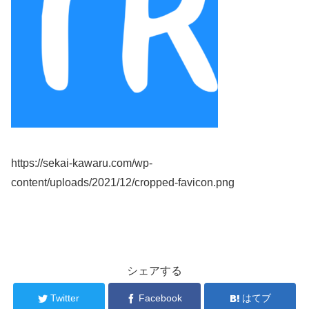
https://sekai-kawaru.com/wp-
content/uploads/2021/12/cropped-favicon.png
シェアする
Twitter
Facebook
はてブ