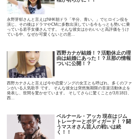
永野芽郁さんと言えばNHK朝ドラ「半分、青い。」でヒロイン役を
演じ、その後はドラマやCMに多数出演している今もっとも勢いに乗
っている若手女優さんです。 そんな彼女はかわいいと高評価をうけ
ている中、なぜか可愛くないとの意...
西野カナが結婚！？活動休止の理
由は結婚にあった！？旦那の情報
ついに公開！？
西野カナさんと言えば今や恋愛ソングの女王とも呼ばれ、多くのファ
ンがいる人気歌手 です。 そんな彼女は突然無期限の音楽活動休止を
発表し、世間を驚かせています。 そしてさらに驚くことが3月18日、
西...
ベルナール・アッカ 現在はジム
トレーナーとボディガード！？闘
うマスオさん芸人の戦いは続
く！！