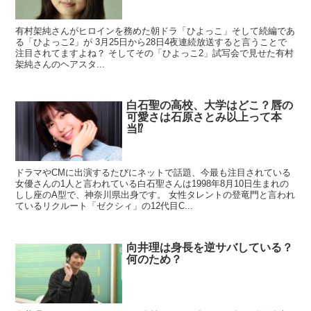
有村架純さんがヒロインを務めた朝ドラ「ひよっこ」そして続編であ
る「ひよっこ2」が 3月25日から28日4夜連続放送すると言うことで
注目されてますよね？ そしてその「ひよっこ2」試写会で見せた有村
架純さんのヘアスタ...
白石聖の高校、大学はどこ？唇の
可愛さは石原さとみ以上って本
当⁉
ドラマやCMに出演するたびにネットで話題、今最も注目されている
女優さんの1人と言われている白石聖さんは1998年8月10日生まれの
しし座のA型で、神奈川県出身です。 女性タレントの登竜門と言われ
ているリクルート「ゼクシィ」の12代目C...
向井理は身長を逆サバしている？
何のため？