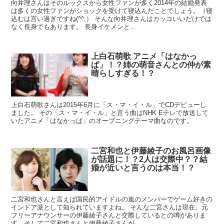
向井理さんはそのルックスから女性ファンが多く2014年の結婚発表
は多くの女性ファンがショックを受けて寝込んだことでしょう。（寝
込むは言い過ぎですね(^^;） そんな向井理さんはカッコいいだけでは
なく長身でもあります。 長身イケメンと...
上白石萌歌 アニメ「はなかっ
ぱ」！？姉の萌音さんとの仲が素
晴らしすぎる！？
上白石萌歌さんは2015年6月に「ス・マ・イ・ル」でCDデビューし
ました。 その「ス・マ・イ・ル」と言う曲はNHK Eテレで放送して
いたアニメ「はなかっぱ」のオープニングテーマ曲なのです。
二宮和也と伊藤綾子のお風呂画像
が話題に！？2人は交際中？？結
婚が近いと言うのは本当！？
二宮和也さんと言えば国民的アイドルの嵐のメンバーでゲーム好きの
インドア派として知られていますよね。 そんな二宮さんは現在、元
フリーアナウンサーの伊藤綾子さんと交際しているとの噂がありま
す。そして二宮和也さんと伊藤綾子さんが...