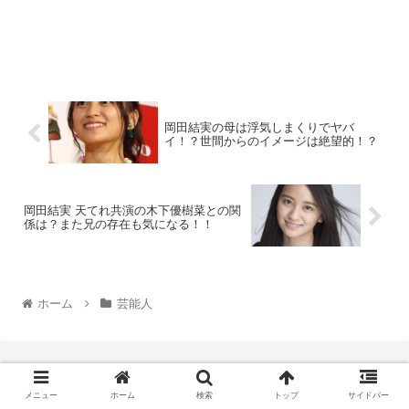
岡田結実の母は浮気しまくりでヤバ
イ！？世間からのイメージは絶望的！？
岡田結実 天てれ共演の木下優樹菜との関
係は？また兄の存在も気になる！！
ホーム
芸能人
メニュー
ホーム
検索
トップ
サイドバー