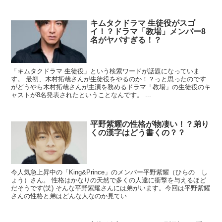
キムタクドラマ 生徒役がスゴ
イ！？ドラマ「教場」メンバー8
名がヤバすぎる！？
「キムタクドラマ 生徒役」という検索ワードが話題になっていま
す。 最初、木村拓哉さんが生徒役をやるのか！？っと思ったのです
がどうやら木村拓哉さんが主演を務めるドラマ「教場」の生徒役のキ
ャストが8名発表されたということなんです。 ...
平野紫耀の性格が物凄い！？弟り
くの漢字はどう書くの？？
今人気急上昇中の「King&Prince」のメンバー平野紫耀（ひらの し
ょう）さん。 性格はかなりの天然で多くの人達に衝撃を与えるほど
だそうです(笑) そんな平野紫耀さんには弟がいます。今回は平野紫耀
さんの性格と弟はどんな人なのか見てい