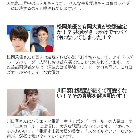
人気急上昇中のモデルさんです。 そんな生見愛瑠さんは仮面ライダ
ーに出演するのかと噂されていますが、...
松岡茉優と有岡大貴が交際確定
か！？ 共演がきっかけでヤバイ
仲になってしまった！？
松岡茉優さんと言えば連続テレビ小説「あまちゃん」で、アイドルグ
ループのリーダー入間しおり役を演じたことで知られています。 ま
た芸能関係者からは「演技力は若手随一で、トーク力も高い。これほ
どオールマイティーな女優は
川口葵は態度が悪くて可愛くな
い！？その真実を解き明かす！
川口葵さんはバラエティ番組「幸せ！ボンビーガール」の人気コーナ
ー「上京ガール」に出演し、大きな話題になっています。 「めっち
ゃかわいい！」「番組史上最大級の美女」「スタイルがいい」などの
声が、SNSで飛び交っているのです。