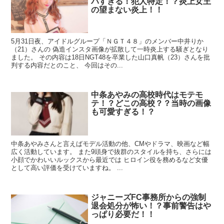
バすぎる！犯人特定！？炎上女王
の望まない炎上！！
5月31日夜、アイドルグループ「ＮＧＴ４８」のメンバー中井りか
（21）さんの 偽造インスタ画像が拡散して一時炎上する騒ぎとなり
ました。 その内容は18日NGT48を卒業した山口真帆（23）さんを批
判する内容だとのこと、 今回はその...
中条あやみの高校時代はモテモ
テ！？どこの高校？？当時の画像
も可愛すぎる！？
中条あやみさんと言えばモデル活動の他、CMやドラマ、映画など幅
広く活動しています。 また9頭身で抜群のスタイルを持ち、さらには
小顔でかわいいルックスから最近では ヒロイン役を務めるなど女優
として高い評価を受けていますね。 ...
ジャニーズFC事務所からの強制
退会処分が怖い！？事前警告はや
っぱり必要だ！！