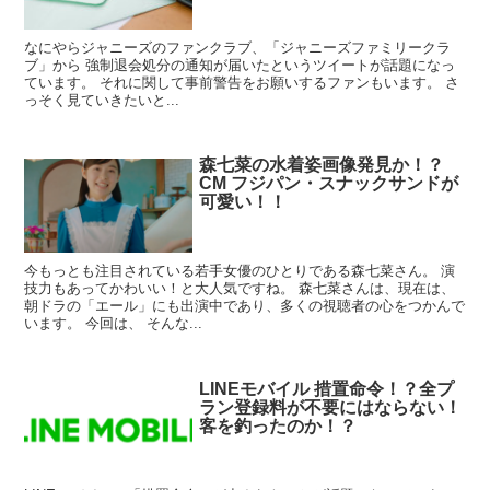
なにやらジャニーズのファンクラブ、「ジャニーズファミリークラ
ブ」から 強制退会処分の通知が届いたというツイートが話題になっ
ています。 それに関して事前警告をお願いするファンもいます。 さ
っそく見ていきたいと...
森七菜の水着姿画像発見か！？
CM フジパン・スナックサンドが
可愛い！！
今もっとも注目されている若手女優のひとりである森七菜さん。 演
技力もあってかわいい！と大人気ですね。 森七菜さんは、現在は、
朝ドラの「エール」にも出演中であり、多くの視聴者の心をつかんで
います。 今回は、 そんな...
LINEモバイル 措置命令！？全プ
ラン登録料が不要にはならない！
客を釣ったのか！？