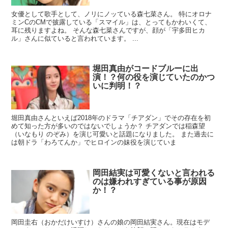
女優として歌手として、ノリにノッている森七菜さん。 特にオロナ
ミンCのCMで披露している「スマイル」は、とってもかわいくて、
耳に残りますよね。 そんな森七菜さんですが、顔が「宇多田ヒカ
ル」さんに似ていると言われています。 ...
堀田真由がコードブルーに出
演！？何の役を演じていたのかつ
いに判明！？
堀田真由さんといえば2018年のドラマ「チアダン」でその存在を初
めて知った方が多いのではないでしょうか？ チアダンでは稲森望
（いなもり のぞみ）を演じ可愛いと話題になりました。 また過去に
は朝ドラ「わろてんか」でヒロインの妹役を演じていま
岡田結実は可愛くないと言われる
のは嫌われすぎている事が原因
か！？
岡田圭右（おかだけいすけ）さんの娘の岡田結実さん。現在はモデ