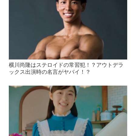
横川尚隆はステロイドの常習犯！？アウトデラ
ックス出演時の名言がヤバイ！？