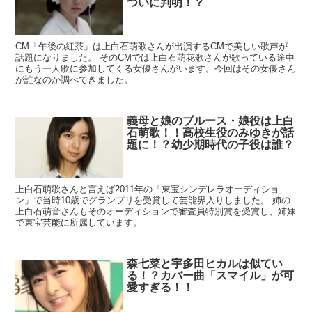
ついに判明！？
CM「午後の紅茶」は上白石萌歌さんが出演するCMで美しい歌声が
話題になりました。 そのCMでは上白石萌花歌さんが歌っている途中
にもう一人歌に参加してくる女優さんがいます。今回はその女優さん
が誰なのか調べてきました。
義母と娘のブルース・娘役は上白
石萌歌！！高校生役のみゆきが話
題に！？幼少期時代の子役は誰？
上白石萌歌さんと言えば2011年の「東宝シンデレラオーディショ
ン」で当時10歳でグランプリを受賞して芸能界入りしました。 姉の
上白石萌音さんもそのオーディションで審査員特別賞を受賞し、姉妹
で東宝芸能に所属しています。
森七菜と宇多田ヒカルは似てい
る！？カバー曲「スマイル」が可
愛すぎる！！