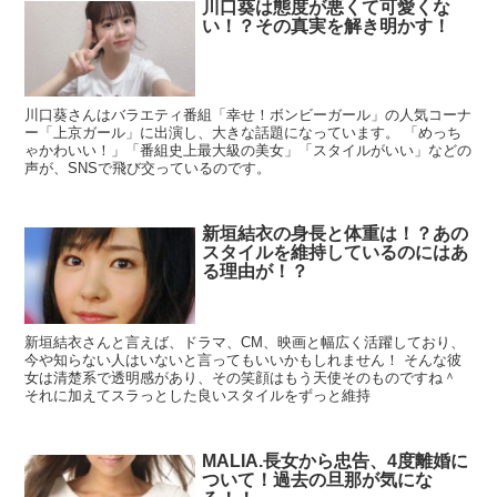
川口葵は態度が悪くて可愛くな
い！？その真実を解き明かす！
川口葵さんはバラエティ番組「幸せ！ボンビーガール」の人気コーナ
ー「上京ガール」に出演し、大きな話題になっています。 「めっち
ゃかわいい！」「番組史上最大級の美女」「スタイルがいい」などの
声が、SNSで飛び交っているのです。
新垣結衣の身長と体重は！？あの
スタイルを維持しているのにはあ
る理由が！？
新垣結衣さんと言えば、ドラマ、CM、映画と幅広く活躍しており、
今や知らない人はいないと言ってもいいかもしれません！ そんな彼
女は清楚系で透明感があり、その笑顔はもう天使そのものですね＾
それに加えてスラっとした良いスタイルをずっと維持
MALIA.長女から忠告、4度離婚に
ついて！過去の旦那が気にな