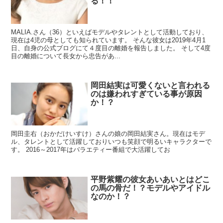
る！！
MALIA.さん（36）といえばモデルやタレントとして活動しており、
現在は4児の母としても知られています。 そんな彼女は2019年4月1
日、自身の公式ブログにて４度目の離婚を報告しました。 そして4度
目の離婚について長女から忠告があ...
岡田結実は可愛くないと言われる
のは嫌われすぎている事が原因
か！？
岡田圭右（おかだけいすけ）さんの娘の岡田結実さん。現在はモデ
ル、タレントとして活躍しておりいつも笑顔で明るいキャラクターで
す。 2016～2017年はバラエティー番組で大活躍してお
平野紫耀の彼女あいあいとはどこ
の馬の骨だ！？モデルやアイドル
なのか！？