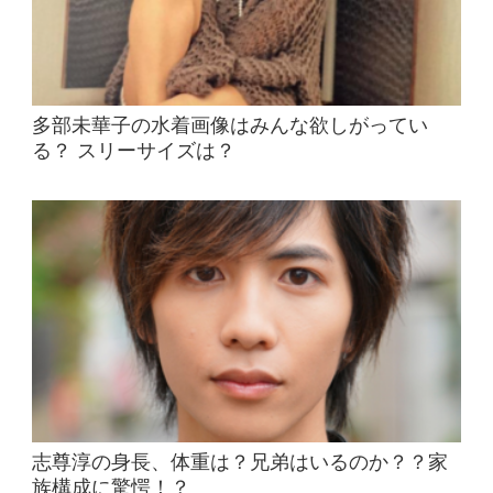
多部未華子の水着画像はみんな欲しがってい
る？ スリーサイズは？
志尊淳の身長、体重は？兄弟はいるのか？？家
族構成に驚愕！？