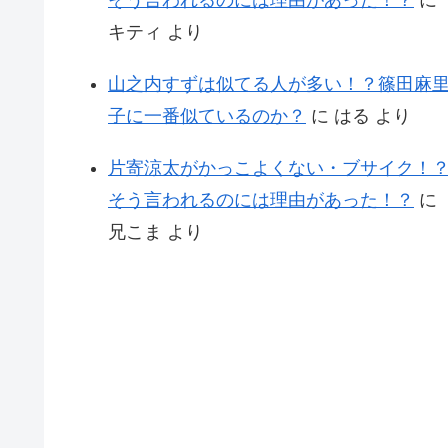
キティ
より
山之内すずは似てる人が多い！？篠田麻
子に一番似ているのか？
に
はる
より
片寄涼太がかっこよくない・ブサイク！
そう言われるのには理由があった！？
に
兄こま
より