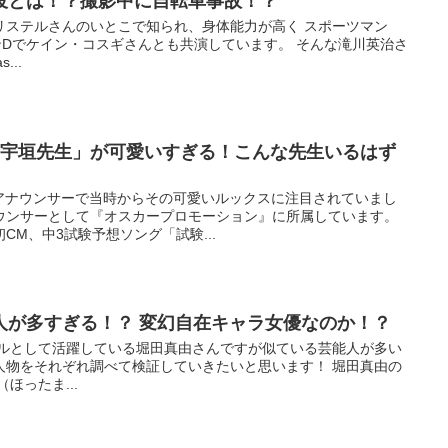
役とは！？撮影中に自転車事故！？
リステルさんのいとこで知られ、身体能力が高く スポーツマン
タンDでケイン・コスギさんとも共演しています。 そんな滝川英治さ
...
の宇垣先生」が可愛いすぎる！こんな先生いるはず
Sアナウンサーで当時からその可愛いルックスに注目されていまし
ウンサーとして『オスカープロモーション』に所属しています。
CM、中3試験予想ソング「試験...
人が多すぎる！？ 変幻自在キャラ女優なのか！？
デルとして活躍している堀田真由さんですが似ている芸能人が多い
人物をそれぞれ調べて検証していきたいと思います！ 堀田真由の
ほったま...