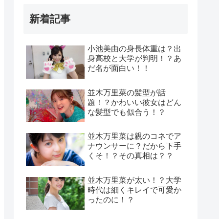
新着記事
小池美由の身長体重は？出
身高校と大学が判明！？あ
だ名が面白い！！
並木万里菜の髪型が話
題！？かわいい彼女はどん
な髪型でも似合う！？
並木万里菜は親のコネでア
ナウンサーに？だから下手
くそ！？その真相は？？
並木万里菜が太い！？大学
時代は細くキレイで可愛か
ったのに！？