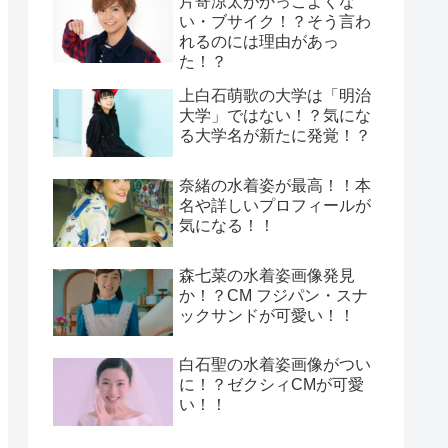
片寄涼太がかっこよくな
い・ブサイク！？そう言わ
れるのには理由があっ
た！？
上白石萌歌の大学は「明治
大学」ではない！？気にな
る大学名が新たに発覚！？
奈緒の水着姿が最高！！本
名や詳しいプロフィールが
気になる！！
森七菜の水着姿画像発見
か！？CM フジパン・スナ
ックサンドが可愛い！！
白石聖の水着姿画像がつい
に！？ゼクシィCMが可愛
い！！