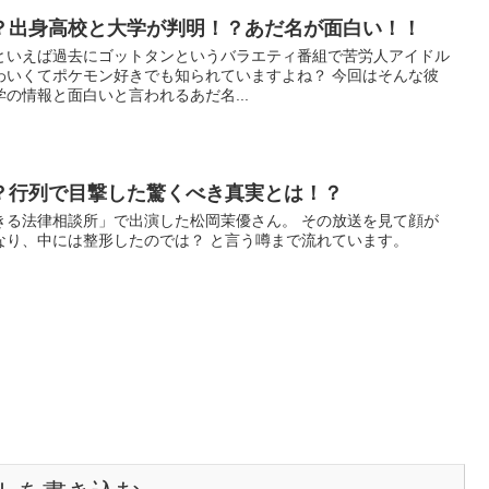
？出身高校と大学が判明！？あだ名が面白い！！
といえば過去にゴットタンというバラエティ番組で苦労人アイドル
わいくてポケモン好きでも知られていますよね？ 今回はそんな彼
の情報と面白いと言われるあだ名...
？行列で目撃した驚くべき真実とは！？
きる法律相談所」で出演した松岡茉優さん。 その放送を見て顔が
なり、中には整形したのでは？ と言う噂まで流れています。