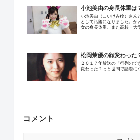
小池美由の身長体重は
小池美由（こいけみゆ）さん
として話題になりました。か
女の身長体重、また高校・大学
松岡茉優の顔変わった
２０１７年放送の「行列ので
変わった？っと世間で話題に
コメント