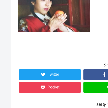
シ
Twitter
Pocket
sei