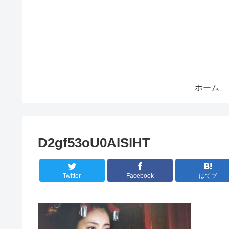
ホーム
D2gf53oU0AISlHT
Twitter
Facebook
はてブ