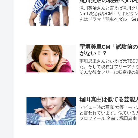
滝川英治の弱虫ペダル
滝川英治さんと言えば滝川ク
No.1決定戦やCM・リポビ
んはドラマ「弱虫ペダル Seas
宇垣美里CM「試験前
がない！？
宇垣思里さんといえば元TB
た。そして現在はフリーアナ
そんな彼女フリーに転身後の初
堀田真由は似てる芸能
デビュー時の写真 女優・モ
と言われています。似ている
プロフィール 名前：堀田真由（