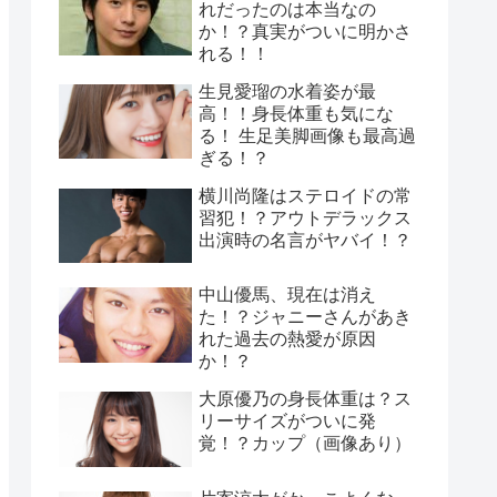
れだったのは本当なの
か！？真実がついに明かさ
れる！！
生見愛瑠の水着姿が最
高！！身長体重も気にな
る！ 生足美脚画像も最高過
ぎる！？
横川尚隆はステロイドの常
習犯！？アウトデラックス
出演時の名言がヤバイ！？
中山優馬、現在は消え
た！？ジャニーさんがあき
れた過去の熱愛が原因
か！？
大原優乃の身長体重は？ス
リーサイズがついに発
覚！？カップ（画像あり）