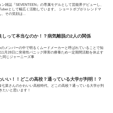
ン雑誌『SEVENTEEN』の専属モデルとして芸能界デビューし、
Tuberとして幅広く活動しています。 ショートボブがトレンドマ
、その笑顔は...
良しって本当なのか！？病気離脱の2人の関係
Zoneのメンバーの中で明るくムードメーカーと呼ばれていることで知
8年11月28日に突発性パニック障害の療養ため一定期間活動を休止す
また同じジャーニーズ事
わいい！！どこの高校？通っている大学が判明！？
森七菜さんのかわいい高校時代、どこの高校？通っている大学が判
いきたいと思います！