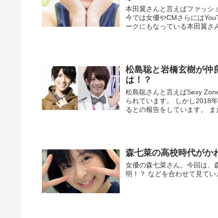
本田翼さんと言えばファッショ
今では女優やCMさらにはYou
ークにもなっている本田翼さん
松島聡と岩橋玄樹が仲
は！？
松島聡さんと言えばSexy 
られています。 しかし201
るとの報告をしています。 
森七菜の高校時代がか
女優の森七菜さん。今回は、
明！？ などを合わせて見て