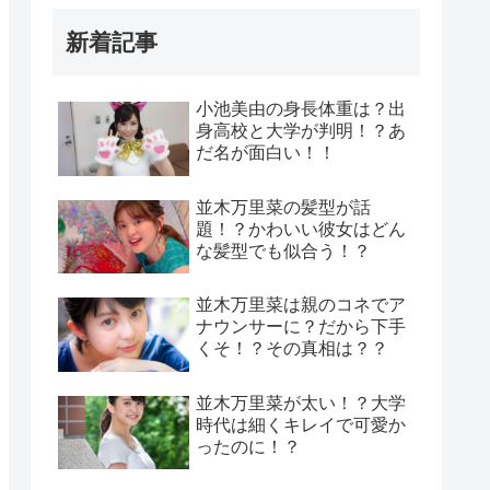
新着記事
小池美由の身長体重は？出
身高校と大学が判明！？あ
だ名が面白い！！
並木万里菜の髪型が話
題！？かわいい彼女はどん
な髪型でも似合う！？
並木万里菜は親のコネでア
ナウンサーに？だから下手
くそ！？その真相は？？
並木万里菜が太い！？大学
時代は細くキレイで可愛か
ったのに！？