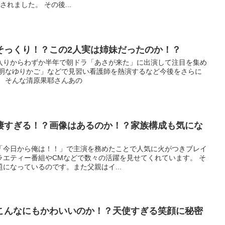
れました。 その後...
そっくり！？この2人実は姉妹だったのか！？
入りからわずか半年で朝ドラ「あさが来た」に出演して注目を集め
透明なゆりかご」などで見習い看護師を熱演するなど今後をさらに
。 そんな清原果耶さんあの
凄すぎる！？画像はあるのか！？家族構成も気にな
「今日から俺は！！」で主演を務めたことで人気に火がつきブレイ
ラエティー番組やCMなどで数々の活躍を見せてくれています。 そ
になっているのです。また父親はイ...
こんなにもかわいいのか！？天使すぎる笑顔に秘密