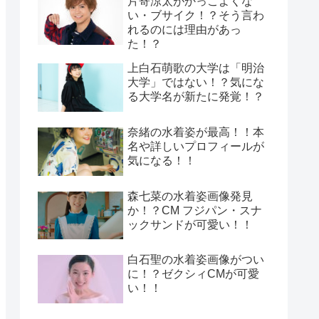
片寄涼太がかっこよくな
い・ブサイク！？そう言わ
れるのには理由があっ
た！？
上白石萌歌の大学は「明治
大学」ではない！？気にな
る大学名が新たに発覚！？
奈緒の水着姿が最高！！本
名や詳しいプロフィールが
気になる！！
森七菜の水着姿画像発見
か！？CM フジパン・スナ
ックサンドが可愛い！！
白石聖の水着姿画像がつい
に！？ゼクシィCMが可愛
い！！