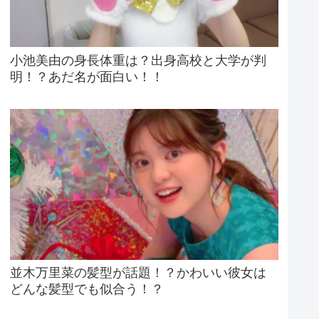
小池美由の身長体重は？出身高校と大学が判
明！？あだ名が面白い！！
並木万里菜の髪型が話題！？かわいい彼女は
どんな髪型でも似合う！？