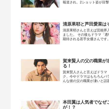
報道され、2ショット姿が目撃さ
清原果耶と芦田愛菜は
清原果耶さんと言えば芸能界
ました。 その後もドラマ「
期待される若手女優さんです
賀来賢人の父の職業が
る！
賀来賢人さんと言えばドラマ
ク、今やドラマはもちろんバ
んな彼の父の職業が凄いと話題
本田翼は人気者でなぜ
が！？