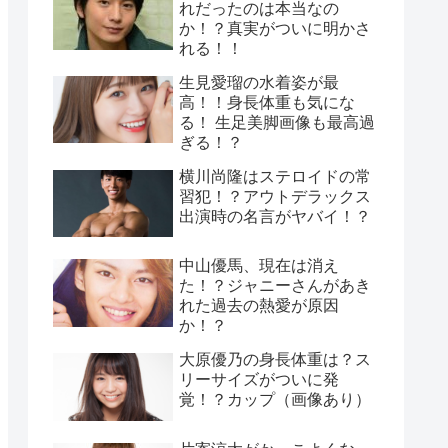
れだったのは本当なの
か！？真実がついに明かさ
れる！！
生見愛瑠の水着姿が最
高！！身長体重も気にな
る！ 生足美脚画像も最高過
ぎる！？
横川尚隆はステロイドの常
習犯！？アウトデラックス
出演時の名言がヤバイ！？
中山優馬、現在は消え
た！？ジャニーさんがあき
れた過去の熱愛が原因
か！？
大原優乃の身長体重は？ス
リーサイズがついに発
覚！？カップ（画像あり）