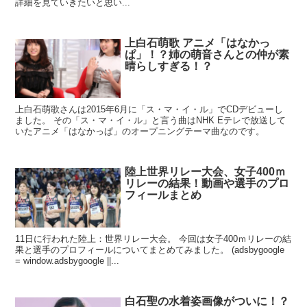
詳細を見ていきたいと思い...
上白石萌歌 アニメ「はなかっ
ぱ」！？姉の萌音さんとの仲が素
晴らしすぎる！？
上白石萌歌さんは2015年6月に「ス・マ・イ・ル」でCDデビューし
ました。 その「ス・マ・イ・ル」と言う曲はNHK Eテレで放送して
いたアニメ「はなかっぱ」のオープニングテーマ曲なのです。
陸上世界リレー大会、女子400ｍ
リレーの結果！動画や選手のプロ
フィールまとめ
11日に行われた陸上：世界リレー大会。 今回は女子400ｍリレーの結
果と選手のプロフィールについてまとめてみました。 (adsbygoogle
= window.adsbygoogle ||...
白石聖の水着姿画像がついに！？