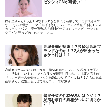
ゼクシィCMが可愛い！！
白石聖さんといえばCMやドラマなど幅広く活躍している女優さんで
す。 その活躍は ドラマ「仰げば尊し」 バラエティ番組「痛快ＴＶス
カッとジャパン」 青年週刊誌「週刊ビッグコミックスピリッツ」の
グラビア等 など数々のメディアに...
高城亜樹が結婚！？指輪は高級ブ
ランドなのか！？2人が出会った
きかっけは？？
高城亜樹さんといえばご存知、元AKB48のメンバーで現在は女優と
して活動しています。 そんな彼女が最近注目されている事と言えば
サッカー選手の高橋佑治さんと結婚についてですよね？？さらに高城
亜樹さん、結婚と合わせて最近ネットで検索さ...
鷲尾伶菜の性格が悪いはウソ！？
足踏む事件の真相がついに明らか
に！？