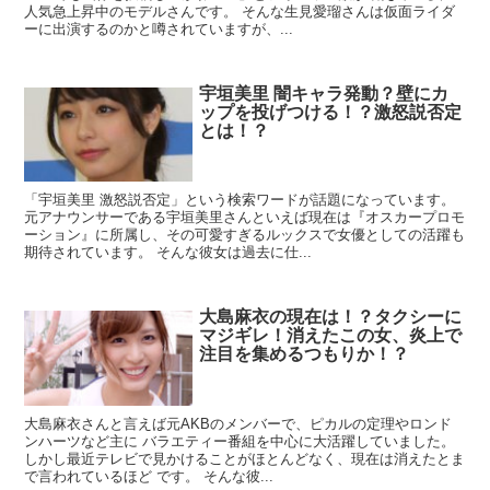
人気急上昇中のモデルさんです。 そんな生見愛瑠さんは仮面ライダ
ーに出演するのかと噂されていますが、...
宇垣美里 闇キャラ発動？壁にカ
ップを投げつける！？激怒説否定
とは！？
「宇垣美里 激怒説否定」という検索ワードが話題になっています。
元アナウンサーである宇垣美里さんといえば現在は『オスカープロモ
ーション』に所属し、その可愛すぎるルックスで女優としての活躍も
期待されています。 そんな彼女は過去に仕...
大島麻衣の現在は！？タクシーに
マジギレ！消えたこの女、炎上で
注目を集めるつもりか！？
大島麻衣さんと言えば元AKBのメンバーで、ピカルの定理やロンド
ンハーツなど主に バラエティー番組を中心に大活躍していました。
しかし最近テレビで見かけることがほとんどなく、現在は消えたとま
で言われているほど です。 そんな彼...