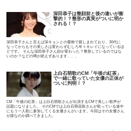
深田恭子は整顔前と後の違いが衝
撃的！？整形の真実がついに明か
される！？
深田恭子さんと言えば深キョンとの愛称で親しまれており、30代に
なってからもその美しさは変わらずむしろ年々キレイになっているほ
どです。 そんな深田恭子さん顔が変わった？整形しているのではな
いのか？などの噂が絶えずあります、、、
上白石萌歌のCM「午後の紅茶」
で一緒に歌っていた女優の正体が
ついに判明！？
CM「午後の紅茶」は上白石萌歌さんが出演するCMで美しい歌声が
話題になりました。 そのCMでは上白石萌花歌さんが歌っている途中
にもう一人歌に参加してくる女優さんがいます。今回はその女優さん
が誰なのか調べてきました。