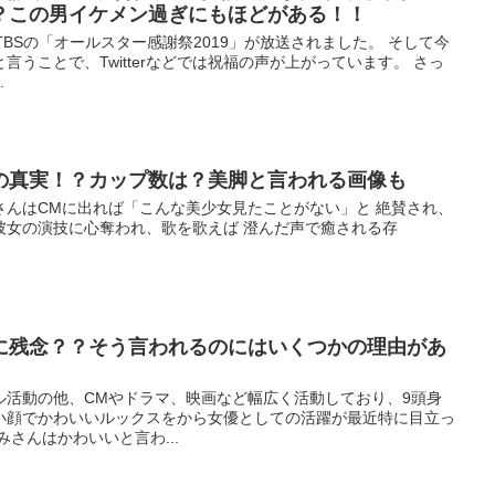
？この男イケメン過ぎにもほどがある！！
0分TBSの「オールスター感謝祭2019」が放送されました。 そして今
うことで、Twitterなどでは祝福の声が上がっています。 さっ
.
の真実！？カップ数は？美脚と言われる画像も
さんはCMに出れば「こんな美少女見たことがない」と 絶賛され、
彼女の演技に心奪われ、歌を歌えば 澄んだ声で癒される存
に残念？？そう言われるのにはいくつかの理由があ
ル活動の他、CMやドラマ、映画など幅広く活動しており、9頭身
小顔でかわいいルックスをから女優としての活躍が最近特に目立っ
さんはかわいいと言わ...