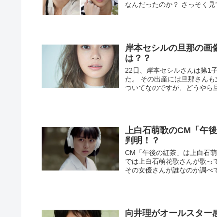
なんだったのか？ さっそく
岸本セシルの旦那の画
は？？
22日、岸本セシルさんは第
た。 その出産には旦那さん
ついてなのですが、どうやら旦那
上白石萌歌のCM「午
判明！？
CM「午後の紅茶」は上白石萌
では上白石萌花歌さんが歌っ
その女優さんが誰なのか調べ
向井理がオールスター感