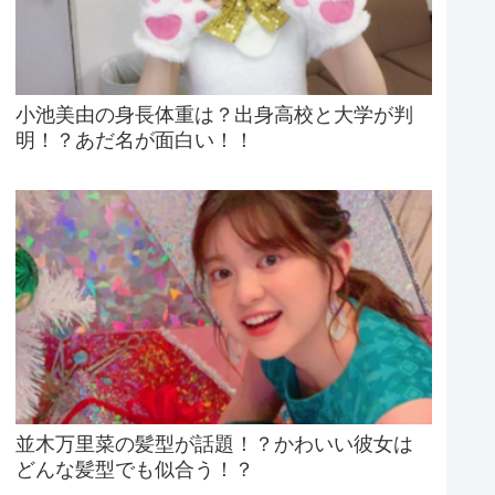
小池美由の身長体重は？出身高校と大学が判
明！？あだ名が面白い！！
並木万里菜の髪型が話題！？かわいい彼女は
どんな髪型でも似合う！？