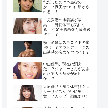
れだったのは本当なの
か！？真実がついに明かさ
れる！！
生見愛瑠の水着姿が最
高！！身長体重も気にな
る！ 生足美脚画像も最高過
ぎる！？
横川尚隆はステロイドの常
習犯！？アウトデラックス
出演時の名言がヤバイ！？
中山優馬、現在は消え
た！？ジャニーさんがあき
れた過去の熱愛が原因
か！？
大原優乃の身長体重は？ス
リーサイズがついに発
覚！？カップ（画像あり）