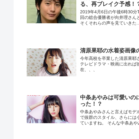
る、再ブレイク予感！
2019年4月6日の午後6時3
回の総合優勝者が向井理さんと言
そくそれらの声を見ていきた..
清原果耶の水着姿画像
今年高校を卒業した清原果耶
テレビドラマ・映画に出れば
在、、、
中条あやみは可愛いの
った！？
中条あやみさんと言えばモデ
で抜群のスタイル、さらには
ていますね。 そんな中条あやみ