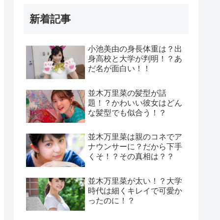
新着記事
小池美由の身長体重は？出
身高校と大学が判明！？あ
だ名が面白い！！
並木万里菜の髪型が話
題！？かわいい彼女はどん
な髪型でも似合う！？
並木万里菜は親のコネでア
ナウンサーに？だから下手
くそ！？その真相は？？
並木万里菜が太い！？大学
時代は細くキレイで可愛か
ったのに！？