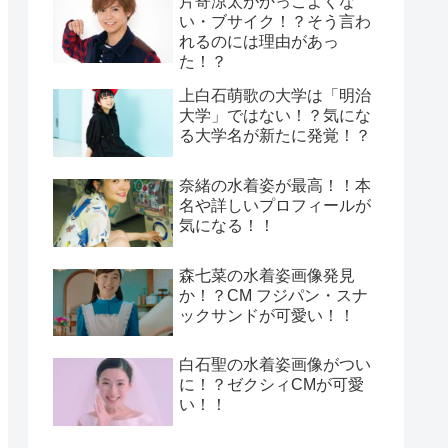
片寄涼太がかっこよくな
い・ブサイク！？そう言わ
れるのには理由があっ
た！？
上白石萌歌の大学は「明治
大学」ではない！？気にな
る大学名が新たに発覚！？
奈緒の水着姿が最高！！本
名や詳しいプロフィールが
気になる！！
森七菜の水着姿画像発見
か！？CM フジパン・スナ
ックサンドが可愛い！！
白石聖の水着姿画像がつい
に！？ゼクシィCMが可愛
い！！