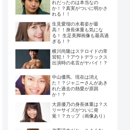
れだったのは本当なの
か！？真実がついに明かさ
れる！！
生見愛瑠の水着姿が最
高！！身長体重も気にな
る！ 生足美脚画像も最高過
ぎる！？
横川尚隆はステロイドの常
習犯！？アウトデラックス
出演時の名言がヤバイ！？
中山優馬、現在は消え
た！？ジャニーさんがあき
れた過去の熱愛が原因
か！？
大原優乃の身長体重は？ス
リーサイズがついに発
覚！？カップ（画像あり）