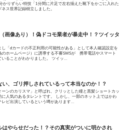
て分かりずらい特技「1分間に片足で左右揃えた靴下をかごに入れた
ギネス世界記録樹立しました。
意（画像あり）！偽ドコモ業者が暴走中！？ツイッタ
すまし「dカードの不正利用の可能性がある」として本人確認設定を
偽のホームページ）に誘導する不審SMSが 携帯電話やスマート
いることがわかりました。 ツイッ...
ない、ゴリ押しされているって本当なのか！？
ィーンのカリスマ」と呼ばれ、クリッとした瞳と黒髪ショートカッ
的に人気のあるタレントです。 しかし、一部のネット上ではかわ
レビ出演しているという噂があります...
ルはやらせだった！？その真実がついに明かされ