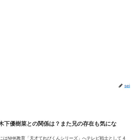
sei
の木下優樹菜との関係は？また兄の存在も気にな
年にはNHK教育「天才てれびくんシリーズ」へテレビ戦士として 4