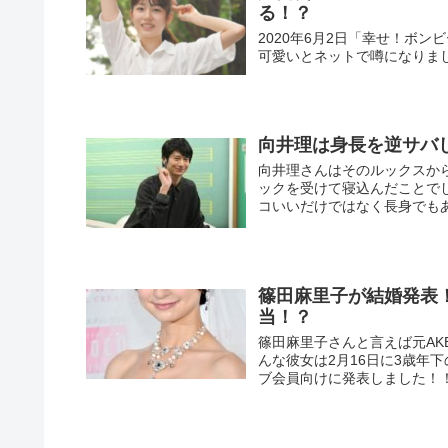
る！？
2020年6月2日「幸せ！ボ
可愛いとネットで噂になりま
向井理は身長を逆サバ
向井理さんはそのルックスから
ックを受けて寝込んだことでし
コいいだけではなく長身でもあり
篠田麻里子が結婚発表
当！？
篠田麻里子さんと言えば元AK
んな彼女は2月16日に3歳年
ブ会員向けに発表しました！！ 