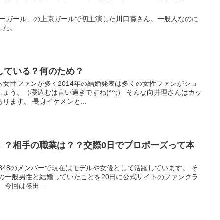
ンビーガール」の上京ガールで初主演した川口葵さん。一般人なのに
した。
している？何のため？
女性ファンが多く2014年の結婚発表は多くの女性ファンがショ
ょう。（寝込むは言い過ぎですね(^^;） そんな向井理さんはカッ
ます。 長身イケメンと...
！？相手の職業は？？交際0日でプロポーズって本
B48のメンバーで現在はモデルや女優として活躍しています。 そ
下の一般男性と結婚していたことを20日に公式サイトのファンクラ
今回は篠田...