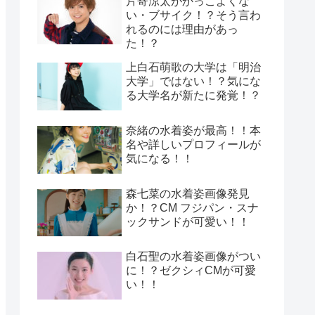
片寄涼太がかっこよくな
い・ブサイク！？そう言わ
れるのには理由があっ
た！？
上白石萌歌の大学は「明治
大学」ではない！？気にな
る大学名が新たに発覚！？
奈緒の水着姿が最高！！本
名や詳しいプロフィールが
気になる！！
森七菜の水着姿画像発見
か！？CM フジパン・スナ
ックサンドが可愛い！！
白石聖の水着姿画像がつい
に！？ゼクシィCMが可愛
い！！