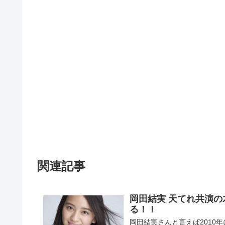
関連記事
岡田結実 天てれ共演
る！！
岡田結実さんと言えば2010