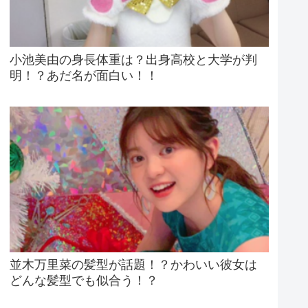
小池美由の身長体重は？出身高校と大学が判
明！？あだ名が面白い！！
並木万里菜の髪型が話題！？かわいい彼女は
どんな髪型でも似合う！？