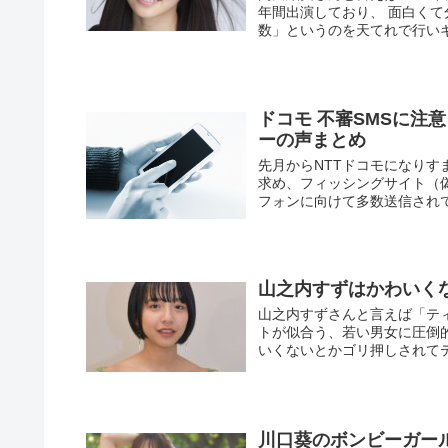
年間出演しており、 面白く
数」というのを天てれで行い
ドコモ 不審SMSに注
ーの声まとめ
先月からNTTドコモになり
求め、フィッシングサイト（
フォンに向けて多数送信されて
山之内すずはかわいく
山之内すずさんと言えば「テ
トが似合う、若い男女に圧倒
いくないとかゴリ押しされてテ
川口葵のボンビーガー