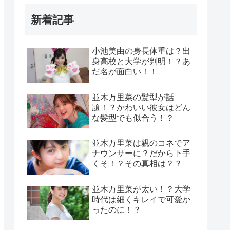
新着記事
小池美由の身長体重は？出
身高校と大学が判明！？あ
だ名が面白い！！
並木万里菜の髪型が話
題！？かわいい彼女はどん
な髪型でも似合う！？
並木万里菜は親のコネでア
ナウンサーに？だから下手
くそ！？その真相は？？
並木万里菜が太い！？大学
時代は細くキレイで可愛か
ったのに！？