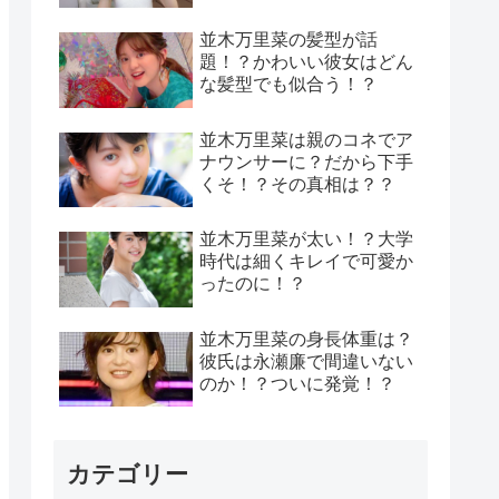
並木万里菜の髪型が話
題！？かわいい彼女はどん
な髪型でも似合う！？
並木万里菜は親のコネでア
ナウンサーに？だから下手
くそ！？その真相は？？
並木万里菜が太い！？大学
時代は細くキレイで可愛か
ったのに！？
並木万里菜の身長体重は？
彼氏は永瀬廉で間違いない
のか！？ついに発覚！？
カテゴリー