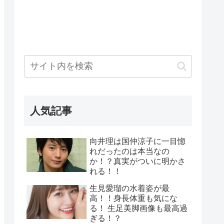
人気記事
向井理は国仲涼子に一目惚
れだったのは本当なの
か！？真実がついに明かさ
れる！！
生見愛瑠の水着姿が最
高！！身長体重も気にな
る！ 生足美脚画像も最高過
ぎる！？