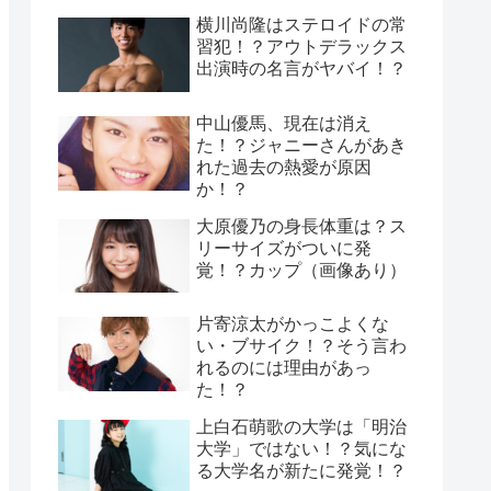
横川尚隆はステロイドの常
習犯！？アウトデラックス
出演時の名言がヤバイ！？
中山優馬、現在は消え
た！？ジャニーさんがあき
れた過去の熱愛が原因
か！？
大原優乃の身長体重は？ス
リーサイズがついに発
覚！？カップ（画像あり）
片寄涼太がかっこよくな
い・ブサイク！？そう言わ
れるのには理由があっ
た！？
上白石萌歌の大学は「明治
大学」ではない！？気にな
る大学名が新たに発覚！？