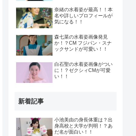
奈緒の水着姿が最高！！本
名や詳しいプロフィールが
気になる！！
森七菜の水着姿画像発見
か！？CM フジパン・スナ
ックサンドが可愛い！！
白石聖の水着姿画像がつい
に！？ゼクシィCMが可愛
い！！
新着記事
小池美由の身長体重は？出
身高校と大学が判明！？あ
だ名が面白い！！