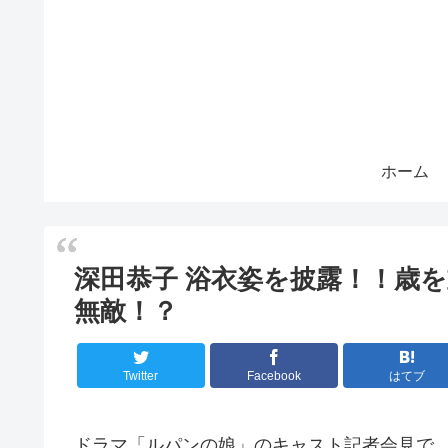
ホーム
深田恭子 浴衣姿を披露！！歳
無敵！？
Twitter
Facebook
はてブ
ドラマ「ルパンの娘」のキャスト記者会見で