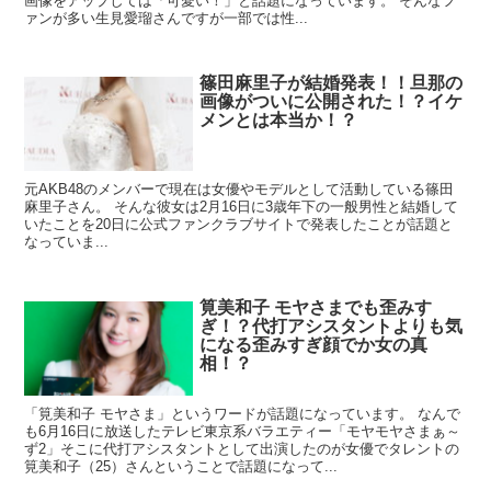
画像をアップしては「可愛い！」と話題になっています。 そんなフ
ァンが多い生見愛瑠さんですが一部では性...
篠田麻里子が結婚発表！！旦那の
画像がついに公開された！？イケ
メンとは本当か！？
元AKB48のメンバーで現在は女優やモデルとして活動している篠田
麻里子さん。 そんな彼女は2月16日に3歳年下の一般男性と結婚して
いたことを20日に公式ファンクラブサイトで発表したことが話題と
なっていま...
筧美和子 モヤさまでも歪みす
ぎ！？代打アシスタントよりも気
になる歪みすぎ顔でか女の真
相！？
「筧美和子 モヤさま」というワードが話題になっています。 なんで
も6月16日に放送したテレビ東京系バラエティー「モヤモヤさまぁ～
ず2」そこに代打アシスタントとして出演したのが女優でタレントの
筧美和子（25）さんということで話題になって...