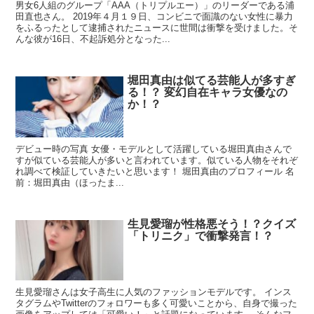
男女6人組のグループ「AAA（トリプルエー）」のリーダーである浦
田直也さん。 2019年４月１９日、コンビニで面識のない女性に暴力
をふるったとして逮捕されたニュースに世間は衝撃を受けました。そ
んな彼が16日、不起訴処分となった...
堀田真由は似てる芸能人が多すぎ
る！？ 変幻自在キャラ女優なの
か！？
デビュー時の写真 女優・モデルとして活躍している堀田真由さんで
すが似ている芸能人が多いと言われています。似ている人物をそれぞ
れ調べて検証していきたいと思います！ 堀田真由のプロフィール 名
前：堀田真由（ほったま...
生見愛瑠が性格悪そう！？クイズ
「トリニク」で衝撃発言！？
生見愛瑠さんは女子高生に人気のファッションモデルです。 インス
タグラムやTwitterのフォロワーも多く可愛いことから、自身で撮った