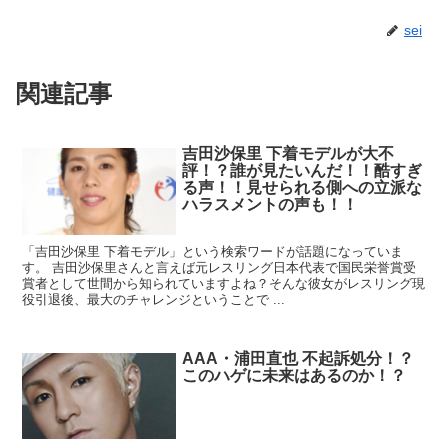
sei
関連記事
吉田沙保里 下着モデルが大不
評！？誰が見たいんだ！！酷すぎ
る声！！見せられる側への立派な
ハラスメントの声も！！
「吉田沙保里 下着モデル」という検索ワードが話題になっていま
す。 吉田沙保里さんと言えば元レスリング日本代表で国民栄誉賞受
賞者として世間から知られていますよね？そんな彼女がレスリング現
役引退後、最大のチャレンジということで ...
AAA・浦田直也 不起訴処分！？
このハゲに未来はあるのか！？