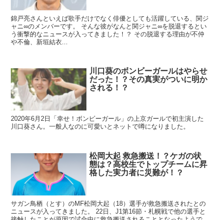
錦戸亮さんといえば歌手だけでなく俳優としても活躍している、関ジ
ャニ∞のメンバーです。 そんな彼がなんと関ジャニ∞を脱退するとい
う衝撃的なニュースが入ってきました！？ その脱退する理由が不仲
や不倫、新垣結衣...
川口葵のボンビーガールはやらせ
だった！？その真実がついに明か
される！？
2020年6月2日「幸せ！ボンビーガール」の上京ガールで初主演した
川口葵さん。一般人なのに可愛いとネットで噂になりました。
松岡大起 救急搬送！？ケガの状
態は？高校生でトップチームに昇
格した実力者に災難が！？
サガン鳥栖（とす）のMF松岡大起（18）選手が救急搬送されたとの
ニュースが入ってきました。 22日、J1第16節・札幌戦で他の選手と
接触したことが原因で試合中に救急搬送されることとなったようで