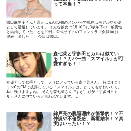
って本当！？
篠田麻里子さんと言えば元AKB48のメンバーで現在はモデルや女優
として活躍しています。 そんな彼女は2月16日に3歳年下の一般男性
と結婚していたことを20日に公式サイトのファンクラブ会員向けに
発表しました！！ 今回は篠田...
森七菜と宇多田ヒカルは似てい
る！？カバー曲「スマイル」が可
愛すぎる！！
女優として歌手として、ノリにノッている森七菜さん。 特にオロナ
ミンCのCMで披露している「スマイル」は、とってもかわいくて、
耳に残りますよね。 そんな森七菜さんですが、顔が「宇多田ヒカ
ル」さんに似ていると言われています。 ...
錦戸亮の脱退理由が衝撃的！？不
仲説や不倫疑惑、新垣結衣！？真
実はいったい！？