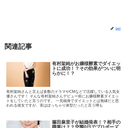
sei
関連記事
有村架純がお嬢様酵素でダイエッ
トに成功！？その効果がついに明
らかに！？
有村架純さんと言えば多数のドラマやCMなどで活躍している人気女
優さんです！ そんな有村架純さんデビュー前にお嬢様酵素ダイエッ
トをしていたと言うのです。 一見細身でダイエットとは無縁だと思
われる彼女ですが、実はぽっちゃり体型だったと言う噂も
篠田麻里子が結婚発表！？相手の
職業は？？交際0日でプロポーズ