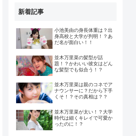
新着記事
小池美由の身長体重は？出
身高校と大学が判明！？あ
だ名が面白い！！
並木万里菜の髪型が話
題！？かわいい彼女はどん
な髪型でも似合う！？
並木万里菜は親のコネでア
ナウンサーに？だから下手
くそ！？その真相は？？
並木万里菜が太い！？大学
時代は細くキレイで可愛か
ったのに！？