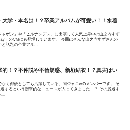
・大学・本名は！？卒業アルバムが可愛い！！水着
ジャポン」や「ヒルナンデス」に出演して人気上昇中の山之内すず
yPay」のCMにも登場しています。 今回はそんな山之内すずさんの
と話題の卒業アル...
撃的！？不仲説や不倫疑惑、新垣結衣！？真実はい
でなく俳優としても活躍している、関ジャニ∞のメンバーです。 そ
脱退するという衝撃的なニュースが入ってきました！？ その脱退す
..