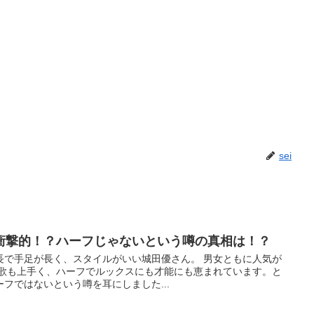
sei
衝撃的！？ハーフじゃないという噂の真相は！？
長で手足が長く、スタイルがいい城田優さん。 男女ともに人気が
え歌も上手く、ハーフでルックスにも才能にも恵まれています。と
フではないという噂を耳にしました...