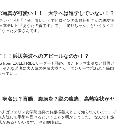
の写真が可愛い！！ 大学へは進学していない！？
連続テレビ小説「半分、青い。」でヒロインの永野芽郁さんの親友役
年日本テレビ『あなたの番です』で、「尾野ちゃん」というサイコ
った女優さんです。 ...
イ！！浜辺美波へのアピールなのか！？
S from EXILETRIBEリーダーも務め、またドラマ出演など俳優と
。 そんな若者に大人気の佐藤大樹さん、ダンサーで培われた筋肉
ってい...
、病名は？盲腸、腹膜炎？謎の腹痛、高熱症状がヤ
いえばフェリス女学院出身のお嬢様芸人として知られています。そ
急入院して手術を受けるということを明かしました。 なんでも熱
があるといいます。 その病名は...