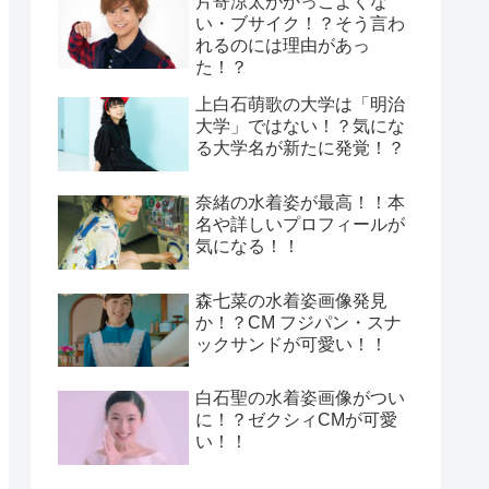
片寄涼太がかっこよくな
い・ブサイク！？そう言わ
れるのには理由があっ
た！？
上白石萌歌の大学は「明治
大学」ではない！？気にな
る大学名が新たに発覚！？
奈緒の水着姿が最高！！本
名や詳しいプロフィールが
気になる！！
森七菜の水着姿画像発見
か！？CM フジパン・スナ
ックサンドが可愛い！！
白石聖の水着姿画像がつい
に！？ゼクシィCMが可愛
い！！