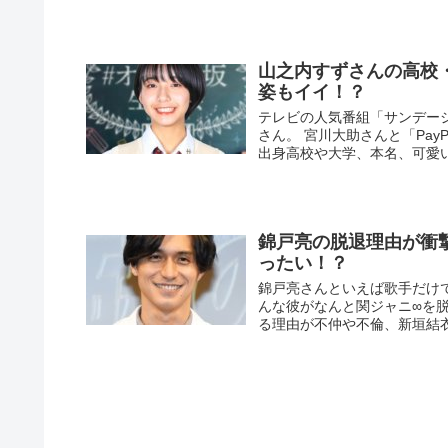
山之内すずさんの高校
姿もイイ！？
テレビの人気番組「サンデー
さん。 宮川大助さんと「Pa
出身高校や大学、本名、可愛い
錦戸亮の脱退理由が衝
ったい！？
錦戸亮さんといえば歌手だけ
んな彼がなんと関ジャニ∞を
る理由が不仲や不倫、新垣結衣.