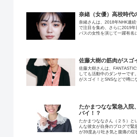
奈緒（女優）高校時代
奈緒さんは、2018年NHK
で注目を集め、さらに2019
パスの女性を演じて一躍有名にな
佐藤大樹の筋肉がスゴ
佐藤大樹さんは、FANTASTIC
しても活動中のダンサーです
がスゴイ！とSNSなどで噂にな
たかまつなな緊急入院
バイ！？
たかまつななさん（２５）と
んな彼女が自身のブログで緊
が39度あり吐き気と腹痛の症状