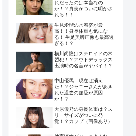
れだったのは本当なの
か！？真実がついに明かさ
れる！！
生見愛瑠の水着姿が最
高！！身長体重も気にな
る！ 生足美脚画像も最高過
ぎる！？
横川尚隆はステロイドの常
習犯！？アウトデラックス
出演時の名言がヤバイ！？
中山優馬、現在は消え
た！？ジャニーさんがあき
れた過去の熱愛が原因
か！？
大原優乃の身長体重は？ス
リーサイズがついに発
覚！？カップ（画像あり）