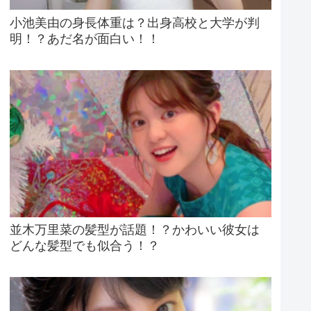
小池美由の身長体重は？出身高校と大学が判
明！？あだ名が面白い！！
並木万里菜の髪型が話題！？かわいい彼女は
どんな髪型でも似合う！？