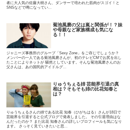
者に大人気の佐藤大樹さん、ダンサーで培われた筋肉がスゴイ！と
SNSなどで噂になってい...
菊池風磨の父は嵐と関係が！？妹
や母親など家族構成も気にな
る！！
ジャニーズ事務所のグループ「Sexy Zone」をご存じでしょうか？
メンバーの一人である菊池風磨さんが、初のテレビCMでお尻を出し
たことによりネットが 騒然としています。そんな菊池風磨さんのお
父さんは、あの国民的アイドルグ...
りゅうちぇる姉 芸能界引退の真
相は？そもそも姉の比花知春と
は？
りゅうちぇるさんの姉である比花 知春（ひがちはる）さんが18日で
芸能界を引退すると公式ブログで発表しました。 その引退理由はな
んだったのか？ また比花 知春さんの詳しいプロフィールも気になり
ます。 さっそく見ていきたいと思...