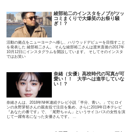
綾部祐二のインスタをノブがツッ
コミまくりで大爆笑のお祭り騒
ぎ！？
活動の拠点をニューヨークへ移し、ハリウッドデビューを目指すこと
を発表した 綾部裕二さん。 そんな綾部裕二さんは渡米直後の2017年
10月12日にインスタグラムを開設しています。 そしてそのインスタ
ではお笑い
奈緒（女優）高校時代の写真が可
愛い！！ 大学へは進学していな
い！？
奈緒さんは、2018年NHK連続テレビ小説「半分、青い。」でヒロイ
ンの永野芽郁さんの親友役で注目を集め、さらに2019年日本テレビ
『あなたの番です』で、「尾野ちゃん」というサイコパスの女性を演
じて一躍有名になった女優さんです。 ...