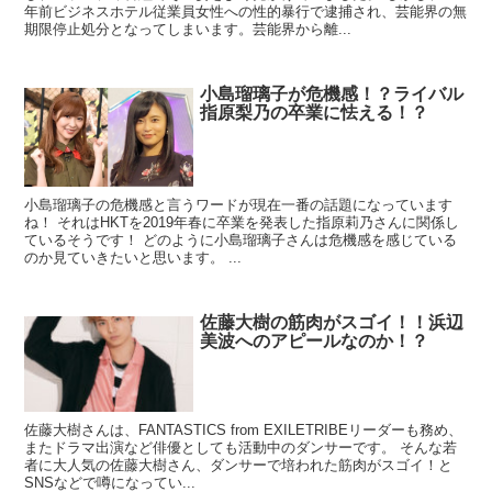
年前ビジネスホテル従業員女性への性的暴行で逮捕され、芸能界の無
期限停止処分となってしまいます。芸能界から離...
小島瑠璃子が危機感！？ライバル
指原梨乃の卒業に怯える！？
小島瑠璃子の危機感と言うワードが現在一番の話題になっています
ね！ それはHKTを2019年春に卒業を発表した指原莉乃さんに関係し
ているそうです！ どのように小島瑠璃子さんは危機感を感じている
のか見ていきたいと思います。 ...
佐藤大樹の筋肉がスゴイ！！浜辺
美波へのアピールなのか！？
佐藤大樹さんは、FANTASTICS from EXILETRIBEリーダーも務め、
またドラマ出演など俳優としても活動中のダンサーです。 そんな若
者に大人気の佐藤大樹さん、ダンサーで培われた筋肉がスゴイ！と
SNSなどで噂になってい...