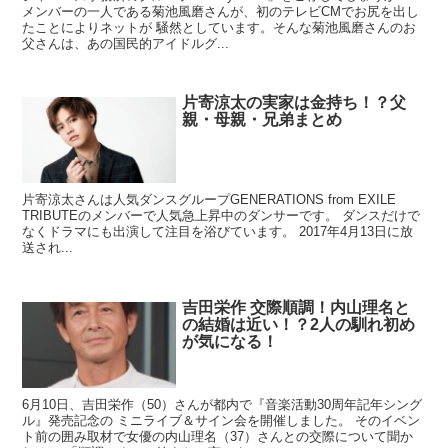
メンバーの一人である菊池風磨さんが、初のテレビCMでお尻を出し
たことによりネットが 騒然としています。そんな菊池風磨さんのお
父さんは、あの国民的アイドルグ...
片寄涼太の実家は金持ち！？父
親・母親・兄弟まとめ
片寄涼太さんは人気ダンスグループGENERATIONS from EXILE
TRIBUTEのメンバーで人気急上昇中のダンサーです。 ダンスだけで
なくドラマにも出演して注目を浴びています。 2017年4月13日に放
送され...
吉田栄作 交際順調！内山理名と
の結婚は近い！？2人の馴れ初め
が気になる！
6月10日、吉田栄作（50）さんが都内で『音楽活動30周年記年シング
ル』発売記念の ミニライブ＆サイン会を開催しました。 そのイベン
ト前の囲み取材で女優の内山理名（37）さんとの交際について聞か