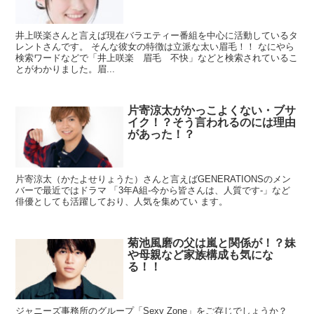
井上咲楽さんと言えば現在バラエティー番組を中心に活動しているタ
レントさんです。 そんな彼女の特徴は立派な太い眉毛！！ なにやら
検索ワードなどで「井上咲楽 眉毛 不快」などと検索されているこ
とがわかりました。眉...
片寄涼太がかっこよくない・ブサ
イク！？そう言われるのには理由
があった！？
片寄涼太（かたよせりょうた）さんと言えばGENERATIONSのメン
バーで最近ではドラマ 「3年A組-今から皆さんは、人質です-」など
俳優としても活躍しており、人気を集めてい ます。
菊池風磨の父は嵐と関係が！？妹
や母親など家族構成も気にな
る！！
ジャニーズ事務所のグループ「Sexy Zone」をご存じでしょうか？