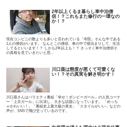
2年以上くるま暮らし車中泊僧
侶！？これもまた修行の一環なの
か！？
現在コンビニの数よりも多いと言われている「寺院」そんな中である
1人の僧侶がいます。 なんとこの僧侶、車の中で寝泊まりして、生活
してるといいます！？ しかも2年以上も！？ さっそく車中泊僧侶そ
の真相を見ていきたいと思...
川口葵は態度が悪くて可愛くな
い！？その真実を解き明かす！
川口葵さんはバラエティ番組「幸せ！ボンビーガール」の人気コーナ
ー「上京ガール」に出演し、大きな話題になっています。 「めっち
ゃかわいい！」「番組史上最大級の美女」「スタイルがいい」などの
声が、SNSで飛び交っているのです。