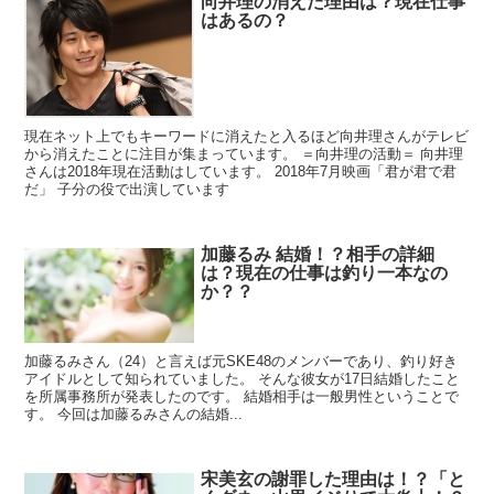
向井理の消えた理由は？現在仕事
はあるの？
現在ネット上でもキーワードに消えたと入るほど向井理さんがテレビ
から消えたことに注目が集まっています。 ＝向井理の活動＝ 向井理
さんは2018年現在活動はしています。 2018年7月映画「君が君で君
だ」 子分の役で出演しています
加藤るみ 結婚！？相手の詳細
は？現在の仕事は釣り一本なの
か？？
加藤るみさん（24）と言えば元SKE48のメンバーであり、釣り好き
アイドルとして知られていました。 そんな彼女が17日結婚したこと
を所属事務所が発表したのです。 結婚相手は一般男性ということで
す。 今回は加藤るみさんの結婚...
宋美玄の謝罪した理由は！？「と