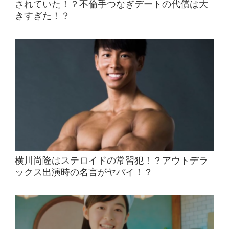
されていた！？不倫手つなぎデートの代償は大
きすぎた！？
横川尚隆はステロイドの常習犯！？アウトデラ
ックス出演時の名言がヤバイ！？