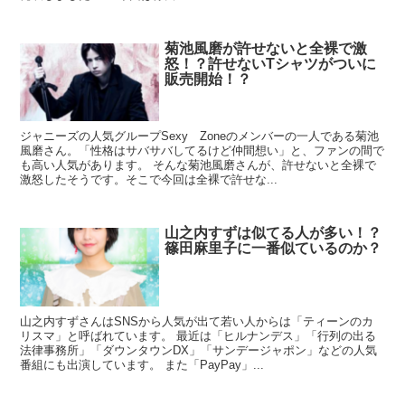
菊池風磨が許せないと全裸で激
怒！？許せないTシャツがついに
販売開始！？
ジャニーズの人気グループSexy Zoneのメンバーの一人である菊池
風磨さん。「性格はサバサバしてるけど仲間想い」と、ファンの間で
も高い人気があります。 そんな菊池風磨さんが、許せないと全裸で
激怒したそうです。そこで今回は全裸で許せな...
山之内すずは似てる人が多い！？
篠田麻里子に一番似ているのか？
山之内すずさんはSNSから人気が出て若い人からは「ティーンのカ
リスマ」と呼ばれています。 最近は「ヒルナンデス」「行列の出る
法律事務所」「ダウンタウンDX」「サンデージャポン」などの人気
番組にも出演しています。 また「PayPay」...