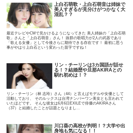
上白石萌歌・上白石萌音は姉妹で
美人すぎるが見分けがつかなく大
混乱？？
最近テレビやCMで見かけるようになってきた 美人姉妹の「上白石萌
歌」さんと「上白石萌音」さん！ 抜群の歌唱力が2人の武器であり
「歌える女優」として今後さらに期待できる存在です！ 最初に思う
事がやはり上白石という変わった苗字ですね！
リン・チーリンは3カ国語が話せ
る！？結婚歴や旦那AKIRAとの
馴れ初めは！？
リン・チーリン（林 志玲）さん（44）と言えばモデルや女優として
活動しており、 そのルックスは台湾ナンバーワン美女とも言われて
いたほどです。 そんな彼女は6月6日EXILEで俳優のAKIRAさん
（37）と結婚したことが話題となりまし...
川口葵の高校が判明！？大学や出
身地も気になる！！