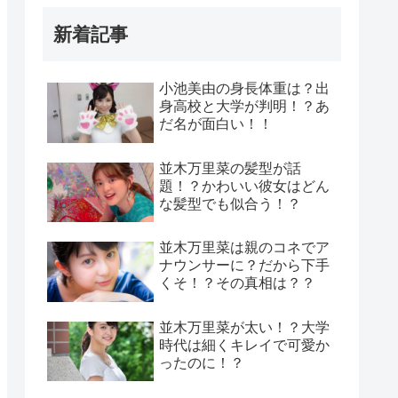
新着記事
小池美由の身長体重は？出
身高校と大学が判明！？あ
だ名が面白い！！
並木万里菜の髪型が話
題！？かわいい彼女はどん
な髪型でも似合う！？
並木万里菜は親のコネでア
ナウンサーに？だから下手
くそ！？その真相は？？
並木万里菜が太い！？大学
時代は細くキレイで可愛か
ったのに！？