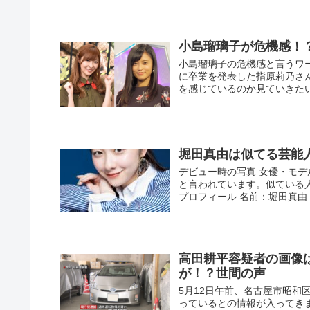
小島瑠璃子が危機感！
小島瑠璃子の危機感と言うワー
に卒業を発表した指原莉乃さ
を感じているのか見ていきたいと
堀田真由は似てる芸能
デビュー時の写真 女優・モ
と言われています。似ている
プロフィール 名前：堀田真由（
高田耕平容疑者の画像
が！？世間の声
5月12日午前、名古屋市昭
っているとの情報が入ってき