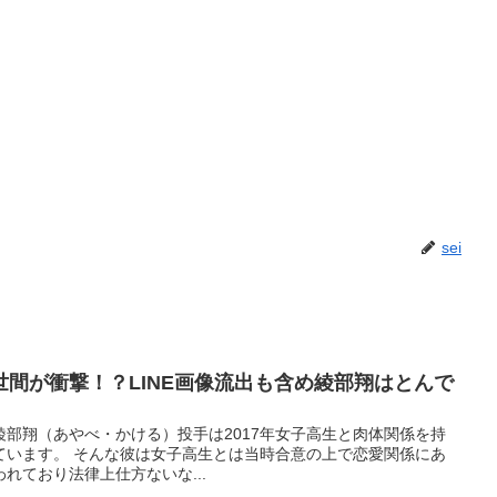
sei
に世間が衝撃！？LINE画像流出も含め綾部翔はとんで
部翔（あやべ・かける）投手は2017年女子高生と肉体関係を持
ています。 そんな彼は女子高生とは当時合意の上で恋愛関係にあ
れており法律上仕方ないな...