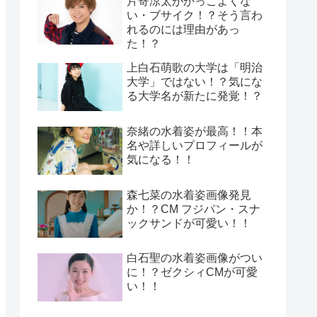
片寄涼太がかっこよくな
い・ブサイク！？そう言わ
れるのには理由があっ
た！？
上白石萌歌の大学は「明治
大学」ではない！？気にな
る大学名が新たに発覚！？
奈緒の水着姿が最高！！本
名や詳しいプロフィールが
気になる！！
森七菜の水着姿画像発見
か！？CM フジパン・スナ
ックサンドが可愛い！！
白石聖の水着姿画像がつい
に！？ゼクシィCMが可愛
い！！