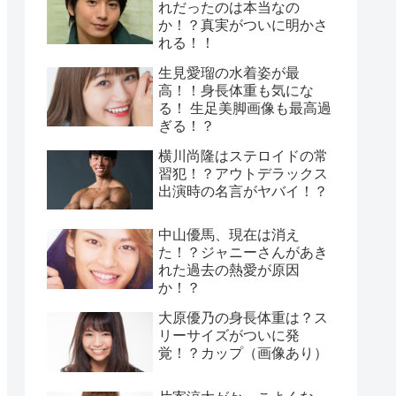
れだったのは本当なの
か！？真実がついに明かさ
れる！！
生見愛瑠の水着姿が最
高！！身長体重も気にな
る！ 生足美脚画像も最高過
ぎる！？
横川尚隆はステロイドの常
習犯！？アウトデラックス
出演時の名言がヤバイ！？
中山優馬、現在は消え
た！？ジャニーさんがあき
れた過去の熱愛が原因
か！？
大原優乃の身長体重は？ス
リーサイズがついに発
覚！？カップ（画像あり）