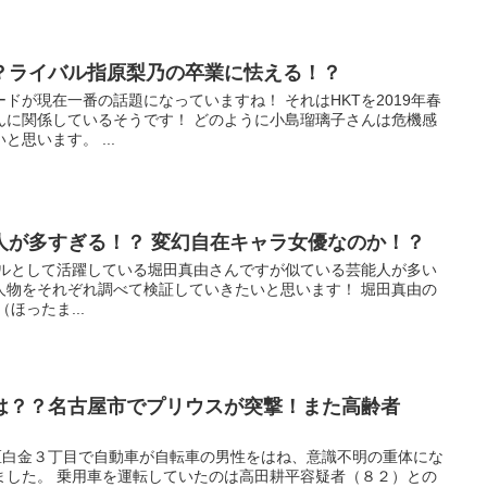
？ライバル指原梨乃の卒業に怯える！？
ドが現在一番の話題になっていますね！ それはHKTを2019年春
んに関係しているそうです！ どのように小島瑠璃子さんは危機感
思います。 ...
人が多すぎる！？ 変幻自在キャラ女優なのか！？
デルとして活躍している堀田真由さんですが似ている芸能人が多い
人物をそれぞれ調べて検証していきたいと思います！ 堀田真由の
ほったま...
は？？名古屋市でプリウスが突撃！また高齢者
和区白金３丁目で自動車が自転車の男性をはね、意識不明の重体にな
ました。 乗用車を運転していたのは高田耕平容疑者（８２）との