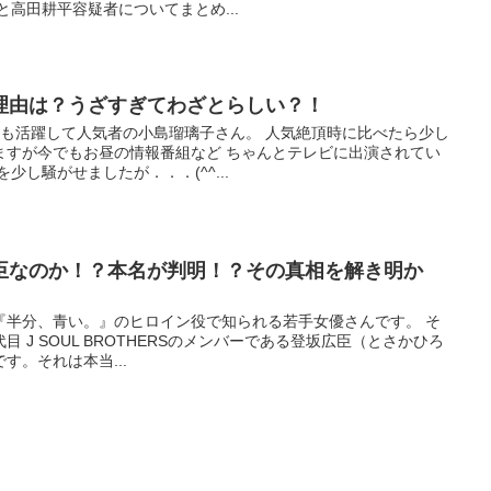
と高田耕平容疑者についてまとめ...
理由は？うざすぎてわざとらしい？！
ても活躍して人気者の小島瑠璃子さん。 人気絶頂時に比べたら少し
ますが今でもお昼の情報番組など ちゃんとテレビに出演されてい
少し騒がせましたが．．．(^^...
臣なのか！？本名が判明！？その真相を解き明か
『半分、青い。』のヒロイン役で知られる若手女優さんです。 そ
 J SOUL BROTHERSのメンバーである登坂広臣（とさかひろ
す。それは本当...