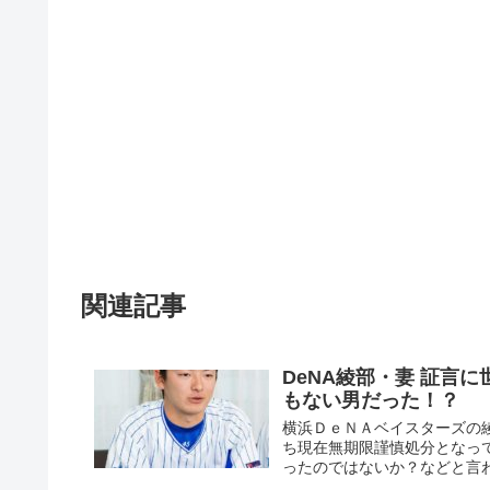
関連記事
DeNA綾部・妻 証言
もない男だった！？
横浜ＤｅＮＡベイスターズの綾
ち現在無期限謹慎処分となっ
ったのではないか？などと言わ