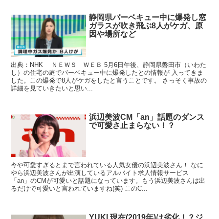
静岡県バーベキュー中に爆発し窓
ガラスが吹き飛ぶ8人がケガ、原
因や場所など
出典：NHK ＮＥＷＳ ＷＥＢ 5月6日午後、静岡県磐田市（いわた
し）の住宅の庭でバーベキュー中に爆発したとの情報が 入ってきま
した。この爆発で8人がケガをしたと言うことです。 さっそく事故の
詳細を見ていきたいと思い...
浜辺美波CM「an」話題のダンス
で可愛さ止まらない！？
今や可愛すぎるとまで言われている人気女優の浜辺美波さん！ なに
やら浜辺美波さんが出演しているアルバイト求人情報サービス
「an」のCMが可愛いと話題になっています。もう浜辺美波さんは出
るだけで可愛いと言われていますね(笑) このC...
YUKI 現在(2019年)は劣化！？ジ