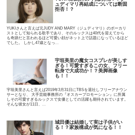
ュディマリ再結成については断固
拒否！？
YUKIさんと言えば元JUDY AND MARY（ジュディマリ）のボーカリ
ストとして知られる歌手であり、そのルックスは40代を迎えてから
も奇跡だと言われるほど可愛い顔がネット上で話題になっているほど
でした。 しかし47歳となっ...
宇垣美里の魔女コスプレが美しす
ぎる！可愛すぎるこの女、フリー
転身で大成功か！？美脚画像
も！！
宇垣美里さんと言えば2019年3月31日にTBSを退社しフリーアナウン
サーとなり、 大手芸能事務所の『オスカープロモーション』に所属
しその可愛すぎるルックスで女優としての活躍も期待されています。
そんな彼女が11日、...
城田優は結婚して実は子供がい
る！？家族構成が気になる！！