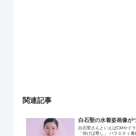
関連記事
白石聖の水着姿画像が
白石聖さんといえばCMやドラ
「仰げば尊し」 バラエティ