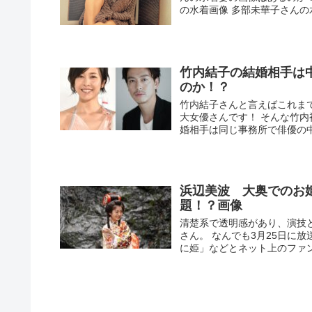
の水着画像 多部未華子さんの
竹内結子の結婚相手は
のか！？
竹内結子さんと言えばこれま
大女優さんです！ そんな竹内
婚相手は同じ事務所で俳優の中
浜辺美波 大奥でのお
題！？画像
清楚系で透明感があり、演技
さん。 なんでも3月25日に
に姫」などとネット上のファン