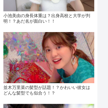
小池美由の身長体重は？出身高校と大学が判
明！？あだ名が面白い！！
並木万里菜の髪型が話題！？かわいい彼女は
どんな髪型でも似合う！？