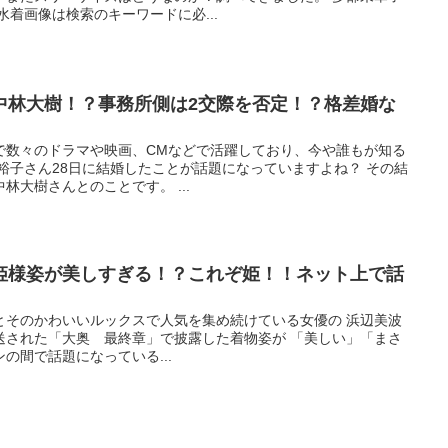
水着画像は検索のキーワードに必...
中林大樹！？事務所側は2交際を否定！？格差婚な
で数々のドラマや映画、CMなどで活躍しており、今や誰もが知る
裕子さん28日に結婚したことが話題になっていますよね？ その結
林大樹さんとのことです。 ...
姫様姿が美しすぎる！？これぞ姫！！ネット上で話
とそのかわいいルックスで人気を集め続けている女優の 浜辺美波
放送された「大奥 最終章」で披露した着物姿が 「美しい」「まさ
の間で話題になっている...