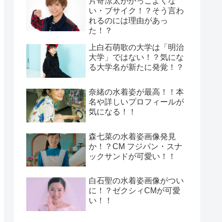
片寄涼太がかっこよくな
い・ブサイク！？そう言わ
れるのには理由があっ
た！？
上白石萌歌の大学は「明治
大学」ではない！？気にな
る大学名が新たに発覚！？
奈緒の水着姿が最高！！本
名や詳しいプロフィールが
気になる！！
森七菜の水着姿画像発見
か！？CM フジパン・スナ
ックサンドが可愛い！！
白石聖の水着姿画像がつい
に！？ゼクシィCMが可愛
い！！