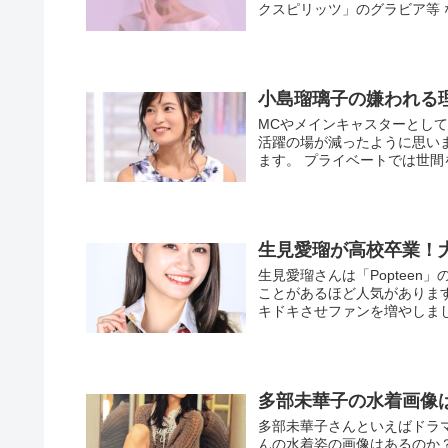
クスピリッツ」のグラビア等 な
小島瑠璃子の嫌われる
MCやメインキャスターとし
活躍の場が減ったように思い
ます。 プライベートでは世間を
生見愛瑠が高校卒業！
生見愛瑠さんは「Poptee
ことがあるほど人気がありま
キドキさせファンを増やしました
多部未華子の水着画像
多部未華子さんといえばドラ
んの水着姿の画像はあるのか