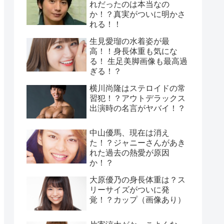
れだったのは本当なの
か！？真実がついに明かさ
れる！！
生見愛瑠の水着姿が最
高！！身長体重も気にな
る！ 生足美脚画像も最高過
ぎる！？
横川尚隆はステロイドの常
習犯！？アウトデラックス
出演時の名言がヤバイ！？
中山優馬、現在は消え
た！？ジャニーさんがあき
れた過去の熱愛が原因
か！？
大原優乃の身長体重は？ス
リーサイズがついに発
覚！？カップ（画像あり）