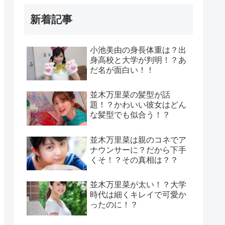
新着記事
小池美由の身長体重は？出
身高校と大学が判明！？あ
だ名が面白い！！
並木万里菜の髪型が話
題！？かわいい彼女はどん
な髪型でも似合う！？
並木万里菜は親のコネでア
ナウンサーに？だから下手
くそ！？その真相は？？
並木万里菜が太い！？大学
時代は細くキレイで可愛か
ったのに！？