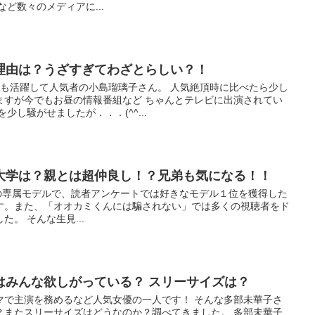
ど数々のメディアに...
理由は？うざすぎてわざとらしい？！
ても活躍して人気者の小島瑠璃子さん。 人気絶頂時に比べたら少し
ますが今でもお昼の情報番組など ちゃんとテレビに出演されてい
少し騒がせましたが．．．(^^...
大学は？親とは超仲良し！？兄弟も気になる！！
n」の専属モデルで、読者アンケートでは好きなモデル１位を獲得した
す。また、「オオカミくんには騙されない」では多くの視聴者をド
。 そんな生見...
はみんな欲しがっている？ スリーサイズは？
マで主演を務めるなど人気女優の一人です！ そんな多部未華子さ
？またスリーサイズはどうなのか？調べてきました。 多部未華子