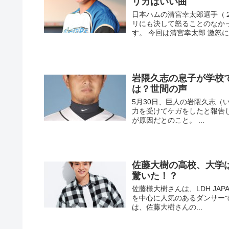
リカはいい曲
日本ハムの清宮幸太郎選手（
リにも決して怒ることのなか
す。 今回は清宮幸太郎 激怒に
岩隈久志の息子が学校
は？世間の声
5月30日、巨人の岩隈久志（
力を受けてケガをしたと報告
が原因だとのこと。 ...
佐藤大樹の高校、大学
驚いた！？
佐藤様大樹さんは、LDH JAPANで
を中心に人気のあるダンサー
は、佐藤大樹さんの...