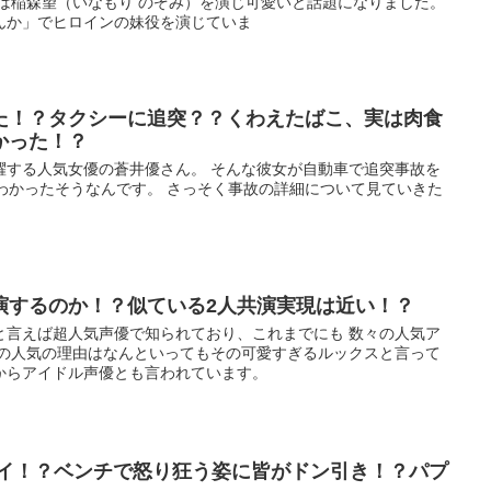
では稲森望（いなもり のぞみ）を演じ可愛いと話題になりました。
んか」でヒロインの妹役を演じていま
た！？タクシーに追突？？くわえたばこ、実は肉食
かった！？
躍する人気女優の蒼井優さん。 そんな彼女が自動車で追突事故を
わかったそうなんです。 さっそく事故の詳細について見ていきた
演するのか！？似ている2人共演実現は近い！？
と言えば超人気声優で知られており、これまでにも 数々の人気ア
その人気の理由はなんといってもその可愛すぎるルックスと言って
からアイドル声優とも言われています。
バイ！？ベンチで怒り狂う姿に皆がドン引き！？パプ