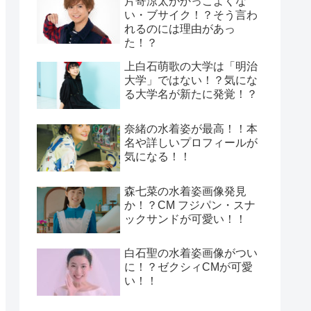
片寄涼太がかっこよくな
い・ブサイク！？そう言わ
れるのには理由があっ
た！？
上白石萌歌の大学は「明治
大学」ではない！？気にな
る大学名が新たに発覚！？
奈緒の水着姿が最高！！本
名や詳しいプロフィールが
気になる！！
森七菜の水着姿画像発見
か！？CM フジパン・スナ
ックサンドが可愛い！！
白石聖の水着姿画像がつい
に！？ゼクシィCMが可愛
い！！