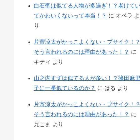
白石聖は似てる人物が多過ぎ！？老けて
てかわいくないって本当！？
に
オペラ
よ
り
片寄涼太がかっこよくない・ブサイク！
そう言われるのには理由があった！？
に
キティ
より
山之内すずは似てる人が多い！？篠田麻
子に一番似ているのか？
に
はる
より
片寄涼太がかっこよくない・ブサイク！
そう言われるのには理由があった！？
に
兄こま
より