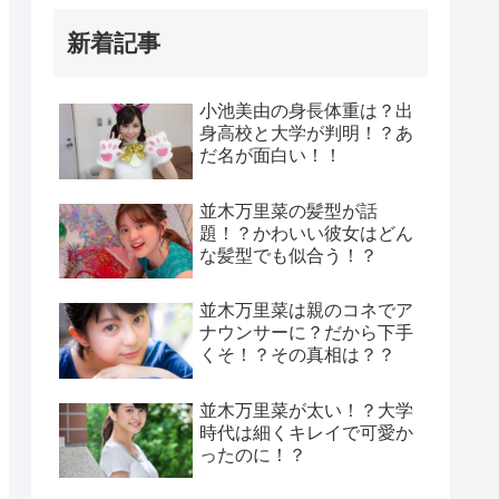
新着記事
小池美由の身長体重は？出
身高校と大学が判明！？あ
だ名が面白い！！
並木万里菜の髪型が話
題！？かわいい彼女はどん
な髪型でも似合う！？
並木万里菜は親のコネでア
ナウンサーに？だから下手
くそ！？その真相は？？
並木万里菜が太い！？大学
時代は細くキレイで可愛か
ったのに！？