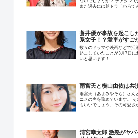
ないでしょうか？ チアダン
また過去には朝ドラ「わろて
蒼井優が事故を起こし
系女子！？愛車がすご
数々のドラマや映画などで活
起こしていたことが3月7日に
いと思います！ ...
雨宮天と横山由依は共
雨宮天（あまみやそら）さん
ニメの声を務めています。 
もいいでしょう。その可愛さ
清宮幸太郎 激怒がヤ