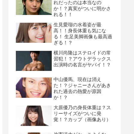
れだったのは本当なの
か！？真実がついに明かさ
れる！！
生見愛瑠の水着姿が最
高！！身長体重も気にな
る！ 生足美脚画像も最高過
ぎる！？
横川尚隆はステロイドの常
習犯！？アウトデラックス
出演時の名言がヤバイ！？
中山優馬、現在は消え
た！？ジャニーさんがあき
れた過去の熱愛が原因
か！？
大原優乃の身長体重は？ス
リーサイズがついに発
覚！？カップ（画像あり）