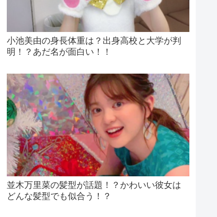
小池美由の身長体重は？出身高校と大学が判
明！？あだ名が面白い！！
並木万里菜の髪型が話題！？かわいい彼女は
どんな髪型でも似合う！？