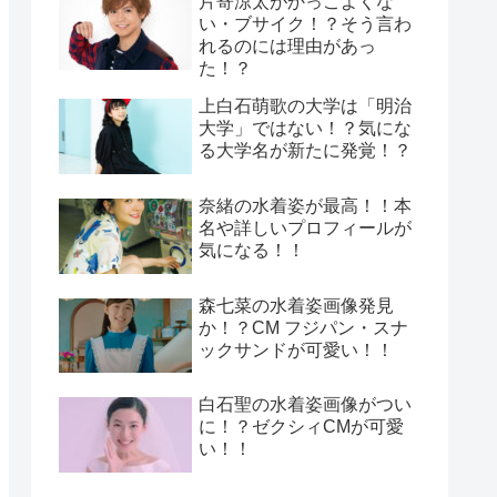
片寄涼太がかっこよくな
い・ブサイク！？そう言わ
れるのには理由があっ
た！？
上白石萌歌の大学は「明治
大学」ではない！？気にな
る大学名が新たに発覚！？
奈緒の水着姿が最高！！本
名や詳しいプロフィールが
気になる！！
森七菜の水着姿画像発見
か！？CM フジパン・スナ
ックサンドが可愛い！！
白石聖の水着姿画像がつい
に！？ゼクシィCMが可愛
い！！