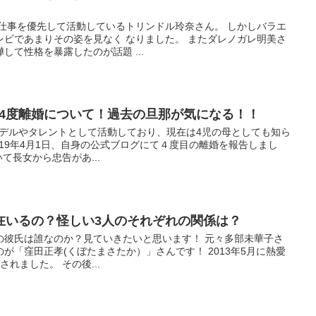
の仕事を優先して活動しているトリンドル玲奈さん。 しかしバラエ
レビであまりその姿を見なく なりました。 またダレノガレ明美さ
して性格を暴露したのが話題 ...
告、4度離婚について！過去の旦那が気になる！！
えばモデルやタレントとして活動しており、現在は4児の母としても知ら
019年4月1日、自身の公式ブログにて４度目の離婚を報告しまし
て長女から忠告があ...
在いるの？怪しい3人のそれぞれの関係は？
の彼氏は誰なのか？見ていきたいと思います！ 元々多部未華子さ
が「窪田正孝(くぼたまさたか）」さんです！ 2013年5月に熱愛
れました。 その後...