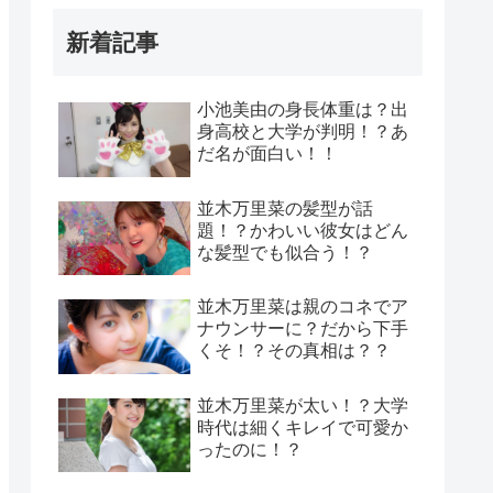
新着記事
小池美由の身長体重は？出
身高校と大学が判明！？あ
だ名が面白い！！
並木万里菜の髪型が話
題！？かわいい彼女はどん
な髪型でも似合う！？
並木万里菜は親のコネでア
ナウンサーに？だから下手
くそ！？その真相は？？
並木万里菜が太い！？大学
時代は細くキレイで可愛か
ったのに！？