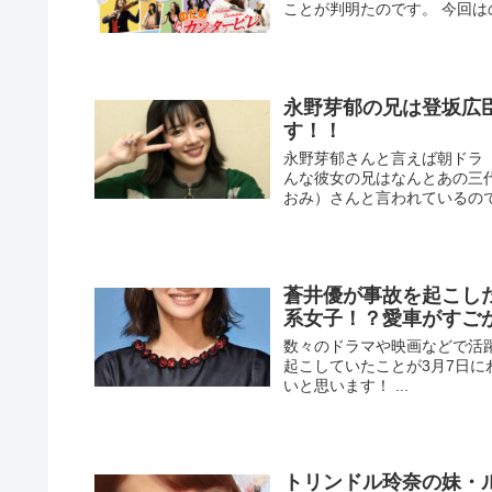
ことが判明たのです。 今回はの
永野芽郁の兄は登坂広
す！！
永野芽郁さんと言えば朝ドラ
んな彼女の兄はなんとあの三代目
おみ）さんと言われているので
蒼井優が事故を起こし
系女子！？愛車がすご
数々のドラマや映画などで活
起こしていたことが3月7日に
いと思います！ ...
トリンドル玲奈の妹・