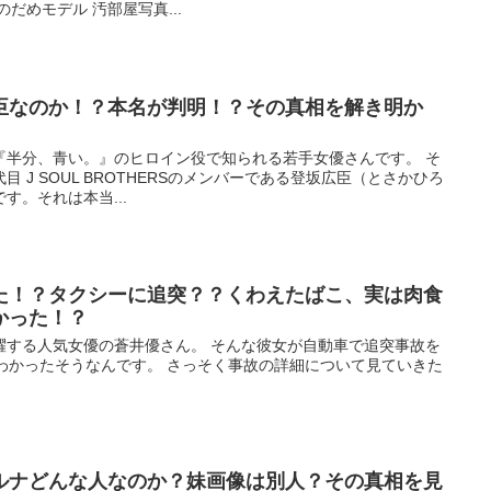
だめモデル 汚部屋写真...
臣なのか！？本名が判明！？その真相を解き明か
『半分、青い。』のヒロイン役で知られる若手女優さんです。 そ
 J SOUL BROTHERSのメンバーである登坂広臣（とさかひろ
す。それは本当...
た！？タクシーに追突？？くわえたばこ、実は肉食
かった！？
躍する人気女優の蒼井優さん。 そんな彼女が自動車で追突事故を
わかったそうなんです。 さっそく事故の詳細について見ていきた
ルナどんな人なのか？妹画像は別人？その真相を見