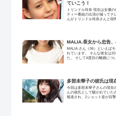
ていこう！
トリンドル玲奈 現在は女優
ティー番組の出演が減ってテ
んがトリンドル玲奈さんと喧嘩
MALIA.長女から忠
MALIA.さん（36）とい
れています。 そんな彼女は2
た。 そして4度目の離婚につい
多部未華子の彼氏は現
今回は多部未華子さんの現在
んの彼氏として騒がれていたの
報道され、2ショット姿が目撃さ