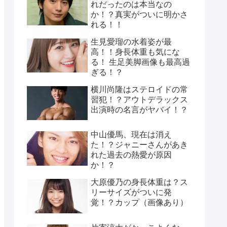
れだったのは本当なの
か！？真実がついに明かさ
れる！！
生見愛瑠の水着姿が最
高！！身長体重も気にな
る！ 生足美脚画像も最高過
ぎる！？
横川尚隆はステロイドの常
習犯！？アウトデラックス
出演時の名言がヤバイ！？
中山優馬、現在は消え
た！？ジャニーさんがあき
れた過去の熱愛が原因
か！？
大原優乃の身長体重は？ス
リーサイズがついに発
覚！？カップ（画像あり）