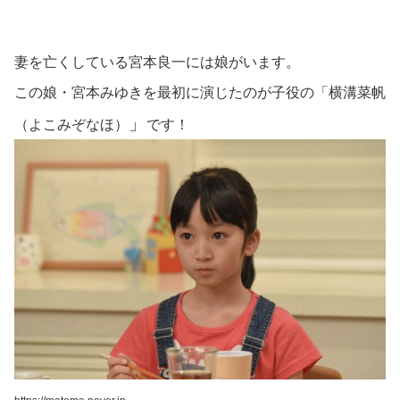
妻を亡くしている宮本良一には娘がいます。
この娘・宮本みゆきを最初に演じたのが子役の「
横溝菜帆
」
（よこみぞなほ）
です！