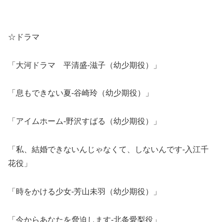
☆ドラマ
「大河ドラマ 平清盛-滋子（幼少期役）」
「息もできない夏-谷崎玲（幼少期役）」
「アイムホーム-野沢すばる（幼少期役）」
「私、結婚できないんじゃなくて、しないんです-入江千
花役」
「時をかける少女-芳山未羽（幼少期役）」
「今からあなたを脅迫します-北条愛梨役」