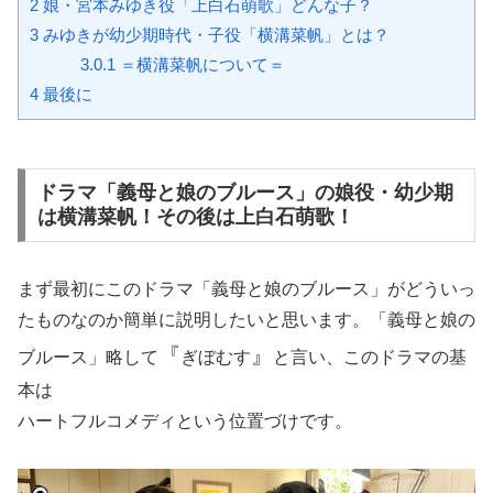
2
娘・宮本みゆき役「上白石萌歌」どんな子？
3
みゆきが幼少期時代・子役「横溝菜帆」とは？
3.0.1
＝横溝菜帆について＝
4
最後に
ドラマ「義母と娘のブルース」の娘役・幼少期
は横溝菜帆！その後は上白石萌歌！
まず最初にこのドラマ「義母と娘のブルース」がどういっ
たものなのか簡単に説明したいと思います。「義母と娘の
『
』
ブルース」略して
ぎぼむす
と言い、このドラマの基
本は
ハートフルコメディという位置づけです。