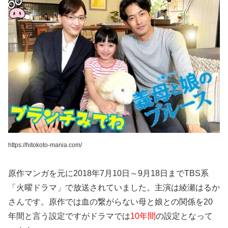
https://hitokoto-mania.com/
原作マンガを元に2018年7月10日～9月18日までTBS系
「火曜ドラマ」で放送されていました。主演は綾瀬はるか
さんです。原作では血の繋がらない母と娘との関係を
20
年間
と言う設定ですがドラマでは
10年間
の設定となって