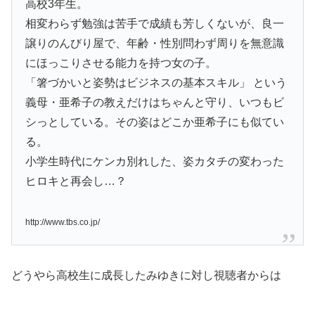
高校3年生。
相変わらず勉強は苦手で成績も芳しくないが、良一
譲りのんびり屋で、年齢・性別問わず周りを無意識
にほっこりさせる能力を持つ女の子。
「箸づかいと姿勢はビジネスの基本スキル」 という
義母・亜希子の教えだけはちゃんと守り、いつもビ
シっとしている。その姿はどこか亜希子にも似てい
る。
小学生時代にケンカ別れした、姿カタチの変わった
ヒロキと再会し…？
http://www.tbs.co.jp/
どうやら高校生に成長したみゆきに対し視聴者からは