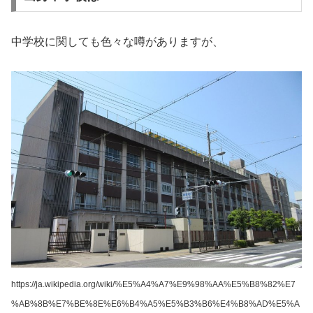
中学校に関しても色々な噂がありますが、
https://ja.wikipedia.org/wiki/%E5%A4%A7%E9%98%AA%E5%B8%82%E7
%AB%8B%E7%BE%8E%E6%B4%A5%E5%B3%B6%E4%B8%AD%E5%A