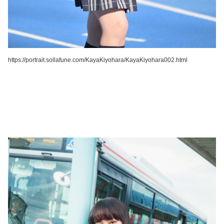
https://portrait.sollafune.com/KayaKiyohara/KayaKiyohara002.html