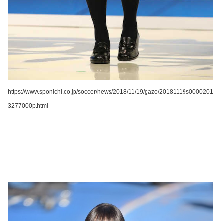
https://www.sponichi.co.jp/soccer/news/2018/11/19/gazo/20181119s0000201
3277000p.html