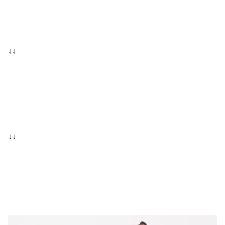
↓↓
↓↓