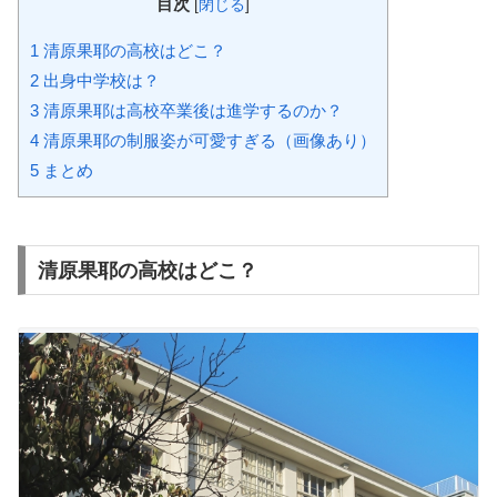
目次
[
閉じる
]
1
清原果耶の高校はどこ？
2
出身中学校は？
3
清原果耶は高校卒業後は進学するのか？
4
清原果耶の制服姿が可愛すぎる（画像あり）
5
まとめ
清原果耶の高校はどこ？