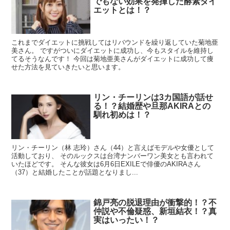
でもない効果を発揮した酵素ダイ
エットとは！？
これまでダイエットに挑戦してはリバウンドを繰り返していた菊地亜
美さん。 ですがついにダイエットに成功し、今もスタイルを維持し
てるそうなんです！ 今回は菊地亜美さんがダイエットに成功して痩
せた方法を見ていきたいと思います。
リン・チーリンは3カ国語が話せ
る！？結婚歴や旦那AKIRAとの
馴れ初めは！？
リン・チーリン（林 志玲）さん（44）と言えばモデルや女優として
活動しており、 そのルックスは台湾ナンバーワン美女とも言われて
いたほどです。 そんな彼女は6月6日EXILEで俳優のAKIRAさん
（37）と結婚したことが話題となりまし...
錦戸亮の脱退理由が衝撃的！？不
仲説や不倫疑惑、新垣結衣！？真
実はいったい！？