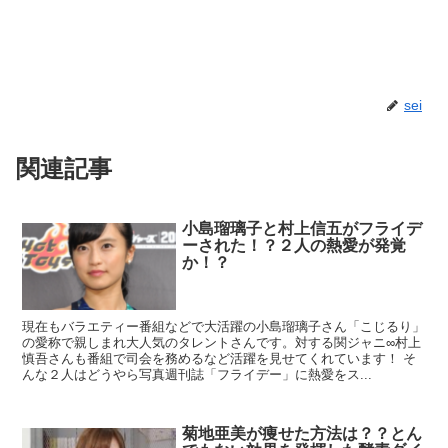
sei
関連記事
小島瑠璃子と村上信五がフライデ
ーされた！？２人の熱愛が発覚
か！？
現在もバラエティー番組などで大活躍の小島瑠璃子さん「こじるり」
の愛称で親しまれ大人気のタレントさんです。対する関ジャニ∞村上
慎吾さんも番組で司会を務めるなど活躍を見せてくれています！ そ
んな２人はどうやら写真週刊誌「フライデー」に熱愛をス...
菊地亜美が痩せた方法は？？とん