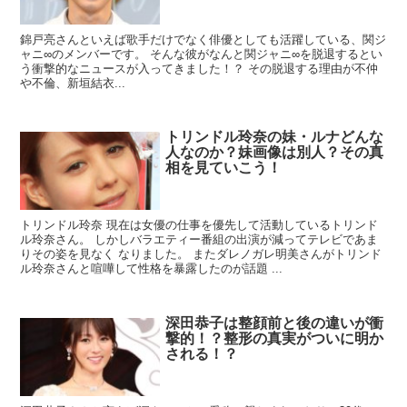
錦戸亮さんといえば歌手だけでなく俳優としても活躍している、関ジ
ャニ∞のメンバーです。 そんな彼がなんと関ジャニ∞を脱退するとい
う衝撃的なニュースが入ってきました！？ その脱退する理由が不仲
や不倫、新垣結衣...
トリンドル玲奈の妹・ルナどんな
人なのか？妹画像は別人？その真
相を見ていこう！
トリンドル玲奈 現在は女優の仕事を優先して活動しているトリンド
ル玲奈さん。 しかしバラエティー番組の出演が減ってテレビであま
りその姿を見なく なりました。 またダレノガレ明美さんがトリンド
ル玲奈さんと喧嘩して性格を暴露したのが話題 ...
深田恭子は整顔前と後の違いが衝
撃的！？整形の真実がついに明か
される！？