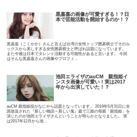
黒嘉嘉の画像が可愛すぎる！？日
本で芸能活動を開始するのか！？
黒嘉嘉（こくかか）さんと言えば台湾の女性トップ囲碁棋士でそのル
ックスから美しすぎる女性囲碁棋士と呼ばれ話題になっています。
また今後は日本でタレント活動する可能性があると言います。 今回
はそんな黒嘉嘉さんの画像やプロフィ...
池田エライザのauCM 親指姫イ
ンスタ画像が可愛い！実は2017
年から出演していた！？
auCM 親指姫役がなにやら話題となっています。 2019年5月31日に全
国放送された『新しい物語～新しい鬼』篇で三姫の母親「親指姫」を
演じたのが池田エライザさんということが明らかとなりました。 実
は2017年12月から池...