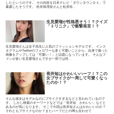
したというのです。 その内容を日本テレビ「ダウンタウンＤＸ」で
暴露したそうです。 松井珠理奈さんと松井玲...
生見愛瑠が性格悪そう！？クイズ
「トリニク」で衝撃発言！？
生見愛瑠さんは女子高生に人気のファッションモデルです。 インス
タグラムやTwitterのフォロワーも多く可愛いことから、自身で撮った
画像をアップしては「可愛い！」と話題になっています。 そんなフ
ァンが多い生見愛瑠さんですが一部では性...
長井短はかわいいハーフ！？この
女ブサイクが一周して可愛くなっ
たのか！？
そんな彼女はモデルなのにブサイクすぎるなどと言われているので
す。 しかし検索のキーワードなどでは「長井短 かわいい」などと
あるのが気になります。 そこで今回は長井短さんはかわいいのか？
それともブサイクなのか？またハーフだとの噂も合わせて