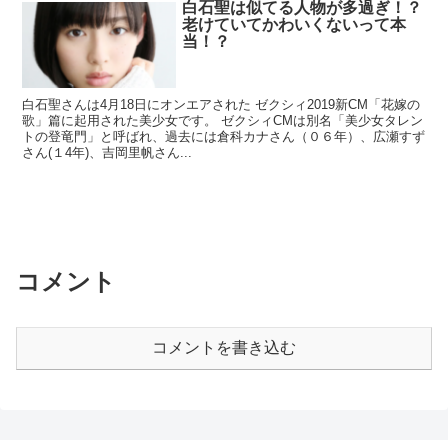
白石聖は似てる人物が多過ぎ！？
老けていてかわいくないって本
当！？
白石聖さんは4月18日にオンエアされた ゼクシィ2019新CM「花嫁の
歌」篇に起用された美少女です。 ゼクシィCMは別名「美少女タレン
トの登竜門」と呼ばれ、過去には倉科カナさん（０６年）、広瀬すず
さん(１4年)、吉岡里帆さん...
コメント
コメントを書き込む