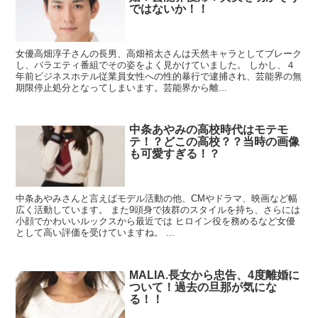
ではないか！！
女優高畑淳子さんの長男、高畑裕太さんは天然キャラとしてブレーク
し、バラエティ番組でその姿をよく見かけていました。 しかし、４
年前ビジネスホテル従業員女性への性的暴行で逮捕され、芸能界の無
期限停止処分となってしまいます。芸能界から離...
中条あやみの高校時代はモテモ
テ！？どこの高校？？当時の画像
も可愛すぎる！？
中条あやみさんと言えばモデル活動の他、CMやドラマ、映画など幅
広く活動しています。 また9頭身で抜群のスタイルを持ち、さらには
小顔でかわいいルックスから最近では ヒロイン役を務めるなど女優
として高い評価を受けていますね。 ...
MALIA.長女から忠告、4度離婚に
ついて！過去の旦那が気にな
る！！