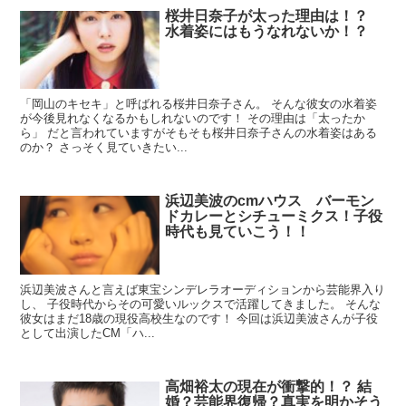
桜井日奈子が太った理由は！？
水着姿にはもうなれないか！？
「岡山のキセキ」と呼ばれる桜井日奈子さん。 そんな彼女の水着姿
が今後見れなくなるかもしれないのです！ その理由は「太ったか
ら」 だと言われていますがそもそも桜井日奈子さんの水着姿はある
のか？ さっそく見ていきたい...
浜辺美波のcmハウス バーモン
ドカレーとシチューミクス！子役
時代も見ていこう！！
浜辺美波さんと言えば東宝シンデレラオーディションから芸能界入り
し、 子役時代からその可愛いルックスで活躍してきました。 そんな
彼女はまだ18歳の現役高校生なのです！ 今回は浜辺美波さんが子役
として出演したCM「ハ...
高畑裕太の現在が衝撃的！？ 結
婚？芸能界復帰？真実を明かそう