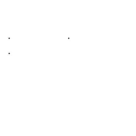
・ ・
・