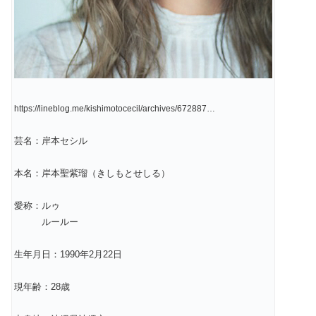
https://lineblog.me/kishimotocecil/archives/672887…
芸名：岸本セシル
本名：岸本聖紫瑠（きしもとせしる）
愛称：ルゥ
ルールー
生年月日：1990年2月22日
現年齢：28歳