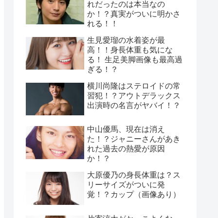
れだったのは本当なの
か！？真実がついに明かさ
れる！！
生見愛瑠の水着姿が最
高！！身長体重も気にな
る！ 生足美脚画像も最高過
ぎる！？
横川尚隆はステロイドの常
習犯！？アウトデラックス
出演時の名言がヤバイ！？
中山優馬、現在は消え
た！？ジャニーさんがあき
れた過去の熱愛が原因
か！？
大原優乃の身長体重は？ス
リーサイズがついに発
覚！？カップ（画像あり）