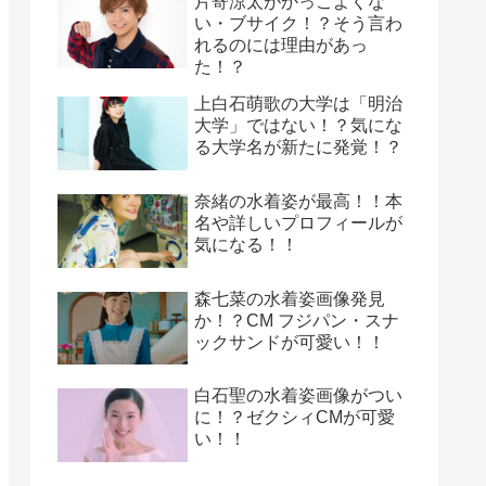
片寄涼太がかっこよくな
い・ブサイク！？そう言わ
れるのには理由があっ
た！？
上白石萌歌の大学は「明治
大学」ではない！？気にな
る大学名が新たに発覚！？
奈緒の水着姿が最高！！本
名や詳しいプロフィールが
気になる！！
森七菜の水着姿画像発見
か！？CM フジパン・スナ
ックサンドが可愛い！！
白石聖の水着姿画像がつい
に！？ゼクシィCMが可愛
い！！