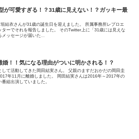
型が可愛すぎる！？31歳に見えない！？ガッキー最
新垣結衣さんが31歳の誕生日を迎えました。 所属事務所レプロエ
ーでそれを報告しました。 そのTwitter上に「31歳には見えな
メッセージが届いた...
離婚！！気になる理由がついに明かされる！？
として活動してきた岡田結実さん。 父親のますだおかだの岡田圭
17年11月に離婚しました。 岡田結実さんは2016年～2017年の
い番組出演していました。