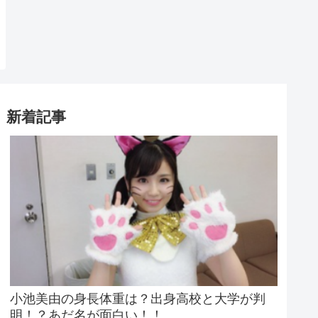
新着記事
小池美由の身長体重は？出身高校と大学が判
明！？あだ名が面白い！！