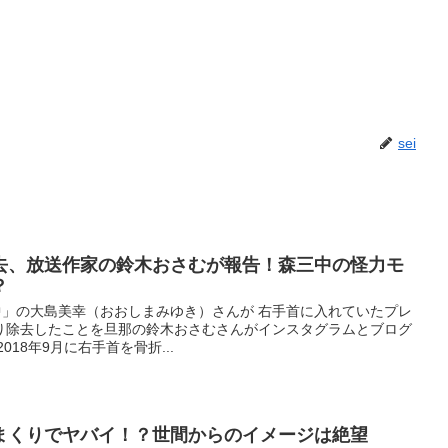
sei
去、放送作家の鈴木おさむが報告！森三中の怪力モ
？
中」の大島美幸（おおしまみゆき）さんが 右手首に入れていたプレ
り除去したことを旦那の鈴木おさむさんがインスタグラムとブログ
18年9月に右手首を骨折...
まくりでヤバイ！？世間からのイメージは絶望