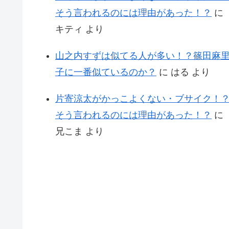
そう言われるのには理由があった！？
に
キティ
より
山之内すずは似てる人が多い！？篠田麻
子に一番似ているのか？
に
はる
より
片寄涼太がかっこよくない・ブサイク！
そう言われるのには理由があった！？
に
兄こま
より