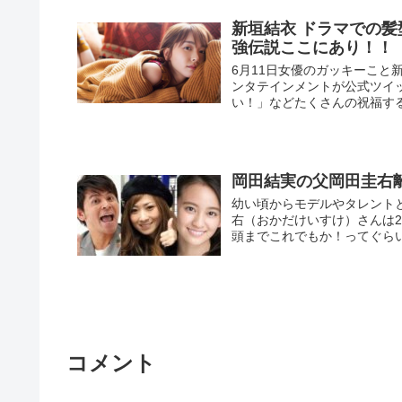
新垣結衣 ドラマでの髪
強伝説ここにあり！！
6月11日女優のガッキーこと
ンタテインメントが公式ツイッタ
い！」などたくさんの祝福する
岡田結実の父岡田圭右
幼い頃からモデルやタレント
右（おかだけいすけ）さんは20
頭までこれでもか！ってぐら
コメント