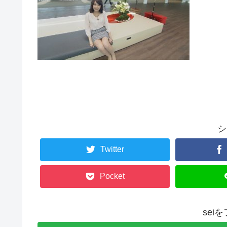
シ
Twitter
Pocket
sei