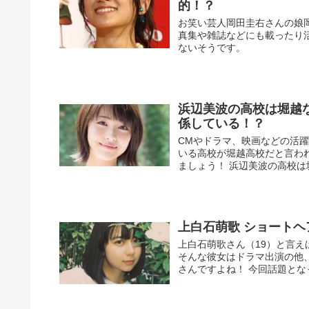
的！？
お笑い芸人岡田圭右さんの娘
真集や雑誌などにも載ったり
ないそうです。
浜辺美波の高校は堀越
係している！？
CMやドラマ、映画などの活
いる高校が堀越高校だと言わ
ましょう！ 浜辺美波の高校は堀
上白石萌歌 ショート
上白石萌歌さん（19）と言
そんな彼女はドラマ出演の他
さんですよね！ 今回話題となっ