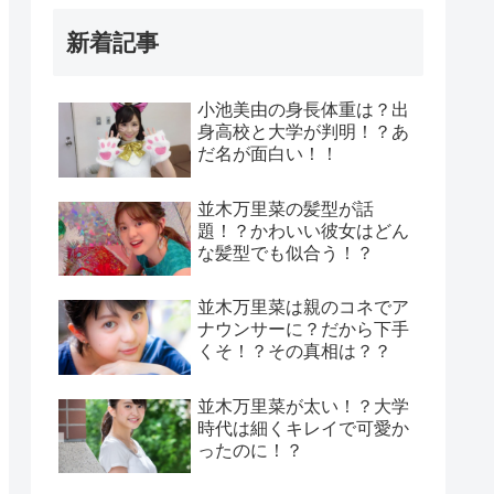
新着記事
小池美由の身長体重は？出
身高校と大学が判明！？あ
だ名が面白い！！
並木万里菜の髪型が話
題！？かわいい彼女はどん
な髪型でも似合う！？
並木万里菜は親のコネでア
ナウンサーに？だから下手
くそ！？その真相は？？
並木万里菜が太い！？大学
時代は細くキレイで可愛か
ったのに！？