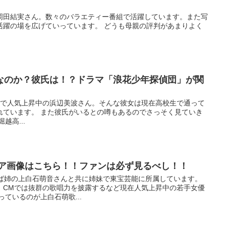
岡田結実さん。数々のバラエティー番組で活躍しています。また写
活躍の場を広げていっています。 どうも母親の評判があまりよく
なのか？彼氏は！？ドラマ「浪花少年探偵団」が関
躍で人気上昇中の浜辺美波さん。そんな彼女は現在高校生で通って
れています。 また彼氏がいるとの噂もあるのでさっそく見ていき
越高...
ヘア画像はこちら！！ファンは必ず見るべし！！
えば姉の上白石萌音さんと共に姉妹で東宝芸能に所属しています。
、CMでは抜群の歌唱力を披露するなど現在人気上昇中の若手女優
ているのが上白石萌歌...