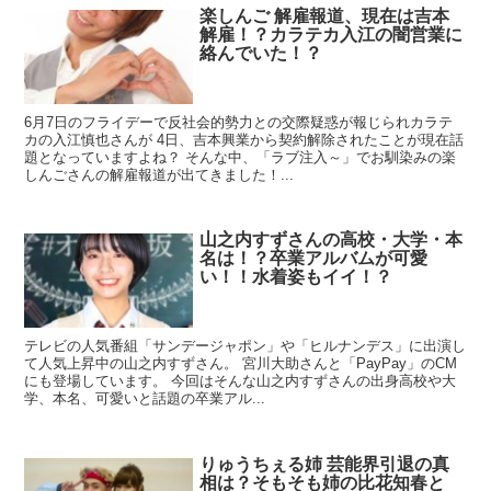
楽しんご 解雇報道、現在は吉本
解雇！？カラテカ入江の闇営業に
絡んでいた！？
6月7日のフライデーで反社会的勢力との交際疑惑が報じられカラテ
カの入江慎也さんが 4日、吉本興業から契約解除されたことが現在話
題となっていますよね？ そんな中、「ラブ注入～」でお馴染みの楽
しんごさんの解雇報道が出てきました！...
山之内すずさんの高校・大学・本
名は！？卒業アルバムが可愛
い！！水着姿もイイ！？
テレビの人気番組「サンデージャポン」や「ヒルナンデス」に出演し
て人気上昇中の山之内すずさん。 宮川大助さんと「PayPay」のCM
にも登場しています。 今回はそんな山之内すずさんの出身高校や大
学、本名、可愛いと話題の卒業アル...
りゅうちぇる姉 芸能界引退の真
相は？そもそも姉の比花知春と