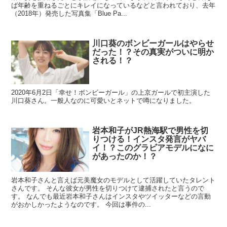
ば年齢を重ねるごとにキレイになっているなどと言われており、去年
（2018年）発売した写真集「Blue Pa...
川口葵のボンビーガールはやらせ
だった！？その真実がついに明か
される！？
2020年6月2日「幸せ！ボンビーガール」の上京ガールで初主演した
川口葵さん。一般人なのに可愛いとネットで噂になりました。
岩本和子がJR熱海駅で男性を切
りつける！インスタ発言がヤバ
イ！？このグラビアモデルになに
があったのか！？
岩本和子さんと言えば元美魔女のモデルとして活躍していたタレント
さんです。 そんな彼女が男性を切りつけて逮捕されたと言うので
す。 なんでも最近岩本和子さんはインスタやツイッターなどの言動
がおかしかったようなのです。 今回は事件の...