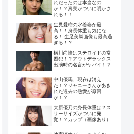
れだったのは本当なの
か！？真実がついに明かさ
れる！！
生見愛瑠の水着姿が最
高！！身長体重も気にな
る！ 生足美脚画像も最高過
ぎる！？
横川尚隆はステロイドの常
習犯！？アウトデラックス
出演時の名言がヤバイ！？
中山優馬、現在は消え
た！？ジャニーさんがあき
れた過去の熱愛が原因
か！？
大原優乃の身長体重は？ス
リーサイズがついに発
覚！？カップ（画像あり）