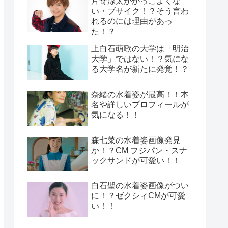
片寄涼太がかっこよくな
い・ブサイク！？そう言わ
れるのには理由があっ
た！？
上白石萌歌の大学は「明治
大学」ではない！？気にな
る大学名が新たに発覚！？
奈緒の水着姿が最高！！本
名や詳しいプロフィールが
気になる！！
森七菜の水着姿画像発見
か！？CM フジパン・スナ
ックサンドが可愛い！！
白石聖の水着姿画像がつい
に！？ゼクシィCMが可愛
い！！