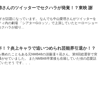
姉さんのツイッターでセクハラが発覚！？東映 謝
ードが話題になっています。 なんでも中山愛理さんがツイッターを
ティ内の劇場 「シアターGロッソ」で上演していたヒーローショー
クハラが繰り...
年！？炎上キャラで追いつめられ芸能界引退か！？
務めたこともある元NMB48の須藤凜々花さん、第9回総選挙で突
がせていました。 またNMB48卒業後も在籍していた頃の恋愛話
ていたそう です、、、