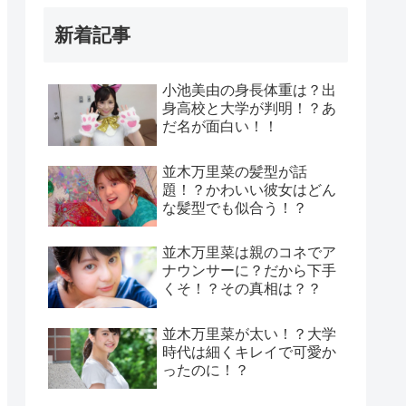
新着記事
小池美由の身長体重は？出
身高校と大学が判明！？あ
だ名が面白い！！
並木万里菜の髪型が話
題！？かわいい彼女はどん
な髪型でも似合う！？
並木万里菜は親のコネでア
ナウンサーに？だから下手
くそ！？その真相は？？
並木万里菜が太い！？大学
時代は細くキレイで可愛か
ったのに！？