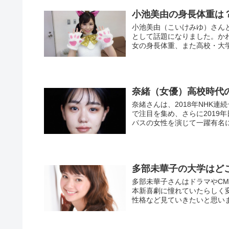
小池美由の身長体重は
小池美由（こいけみゆ）さん
として話題になりました。か
女の身長体重、また高校・大学
奈緒（女優）高校時代
奈緒さんは、2018年NHK
で注目を集め、さらに2019
パスの女性を演じて一躍有名にな
多部未華子の大学はど
多部未華子さんはドラマやC
本新喜劇に憧れていたらしく
性格など見ていきたいと思います