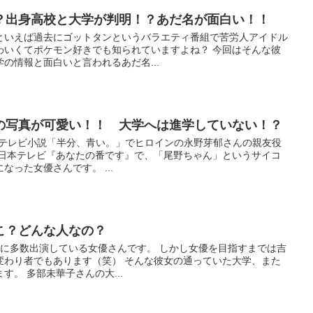
？出身高校と大学が判明！？あだ名が面白い！！
といえば過去にゴットタンというバラエティ番組で苦労人アイドル
わいくてポケモン好きでも知られていますよね？ 今回はそんな彼
の情報と面白いと言われるあだ名...
の写真が可愛い！！ 大学へは進学していない！？
連続テレビ小説「半分、青い。」でヒロインの永野芽郁さんの親友役
年日本テレビ『あなたの番です』で、「尾野ちゃん」というサイコ
った女優さんです。 ...
こ？どんな人なの？
Mに多数出演している女優さんです。 しかし女優を目指すまでは吉
変わり者でもあります（笑） そんな彼女の通っていた大学、また
。 多部未華子さんの大...