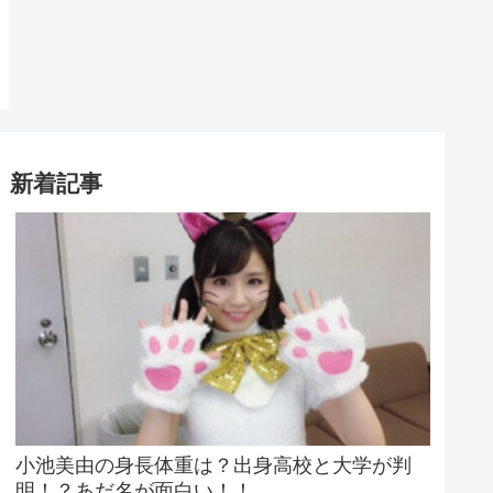
新着記事
小池美由の身長体重は？出身高校と大学が判
明！？あだ名が面白い！！