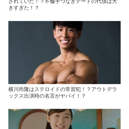
されていた！？不倫手つなぎデートの代償は大
きすぎた！？
横川尚隆はステロイドの常習犯！？アウトデラ
ックス出演時の名言がヤバイ！？