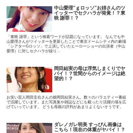
中山愛理”ｇロッソ”お姉さんのツ
イッターでセクハラが発覚！？東
映 謝罪！？
「東映 謝罪」という検索ワードが話題になっています。 なんでも中
山愛理さんがツイッターを更新したことで東京ドームシティ内の劇場
「シアターGロッソ」で上演していたヒーローショーの出演者（中山
愛理）に対しセクハラが繰り...
岡田結実の母は浮気しまくりでヤ
バイ！？世間からのイメージは絶
望的！？
お笑い芸人岡田圭右さんの娘岡田結実さん。数々のバラエティー番組
で活躍しています。また写真集や雑誌などにも載ったり活躍の場を広
げていっています。 どうも母親の評判があまりよくないそうです。
ダレノガレ明美 すっぴん画像は
こちら！現在の体重がヤバイ！？