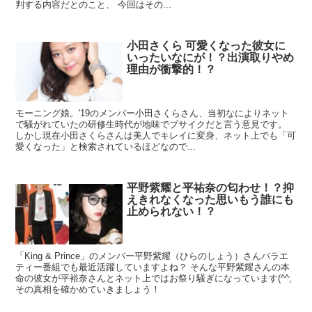
判する内容だとのこと、 今回はその...
小田さくら 可愛くなった彼女に
いったいなにが！？出演取りやめ
理由が衝撃的！？
モーニング娘。'19のメンバー小田さくらさん、当初なによりネット
で騒がれていたの研修生時代が地味でブサイクだと言う意見です。
しかし現在小田さくらさんは美人でキレイに変身、ネット上でも「可
愛くなった」と検索されているほどなので...
平野紫耀と平祐奈の匂わせ！？抑
えきれなくなった思いもう誰にも
止められない！？
「King & Prince」のメンバー平野紫耀（ひらのしょう）さんバラエ
ティー番組でも最近活躍していますよね？ そんな平野紫耀さんの本
命の彼女が平裕奈さんとネット上ではお祭り騒ぎになっています(^^;
その真相を確かめていきましょう！