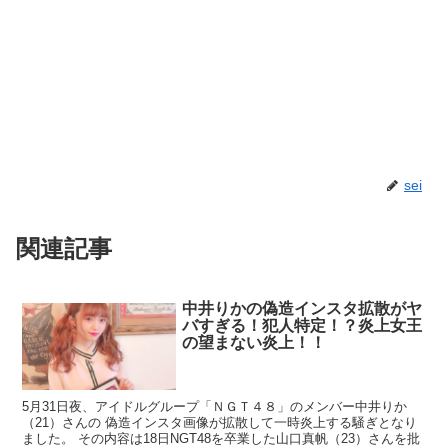
sei
関連記事
中井りかの偽造インスタ拡散がヤ
バすぎる！犯人特定！？炎上女王
の望まない炎上！！
5月31日夜、アイドルグループ「ＮＧＴ４８」のメンバー中井りか
（21）さんの 偽造インスタ画像が拡散して一時炎上する騒ぎとなり
ました。 その内容は18日NGT48を卒業した山口真帆（23）さんを批