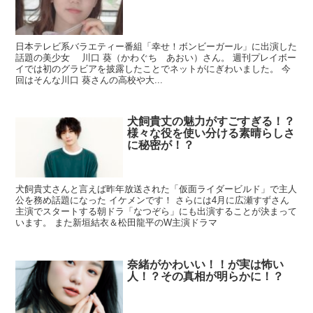
日本テレビ系バラエティー番組「幸せ！ボンビーガール」に出演した
話題の美少女 川口 葵（かわぐち あおい）さん。 週刊プレイボー
イでは初のグラビアを披露したことでネットがにぎわいました。 今
回はそんな川口 葵さんの高校や大...
犬飼貴丈の魅力がすごすぎる！？
様々な役を使い分ける素晴らしさ
に秘密が！？
犬飼貴丈さんと言えば昨年放送された「仮面ライダービルド」で主人
公を務め話題になった イケメンです！ さらには4月に広瀬すずさん
主演でスタートする朝ドラ「なつぞら」にも出演することが決まって
います。 また新垣結衣＆松田龍平のW主演ドラマ
奈緒がかわいい！！が実は怖い
人！？その真相が明らかに！？