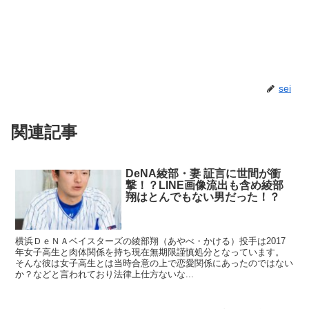
sei
関連記事
DeNA綾部・妻 証言に世間が衝
撃！？LINE画像流出も含め綾部
翔はとんでもない男だった！？
横浜ＤｅＮＡベイスターズの綾部翔（あやべ・かける）投手は2017
年女子高生と肉体関係を持ち現在無期限謹慎処分となっています。
そんな彼は女子高生とは当時合意の上で恋愛関係にあったのではない
か？などと言われており法律上仕方ないな...