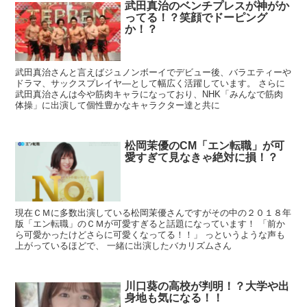
武田真治のベンチプレスが神がか
ってる！？笑顔でドーピング
か！？
武田真治さんと言えばジュノンボーイでデビュー後、バラエティーや
ドラマ、サックスプレイヤ―として幅広く活躍しています。 さらに
武田真治さんは今や筋肉キャラになっており、NHK「みんなで筋肉
体操」に出演して個性豊かなキャラクター達と共に
松岡茉優のCM「エン転職」が可
愛すぎて見なきゃ絶対に損！？
現在ＣＭに多数出演している松岡茉優さんですがその中の２０１８年
版「エン転職」のＣＭが可愛すぎると話題になっています！ 「前か
ら可愛かったけどさらに可愛くなってる！！」 っというような声も
上がっているほどで、 一緒に出演したバカリズムさん
川口葵の高校が判明！？大学や出
身地も気になる！！