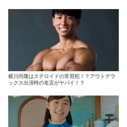
横川尚隆はステロイドの常習犯！？アウトデラ
ックス出演時の名言がヤバイ！？