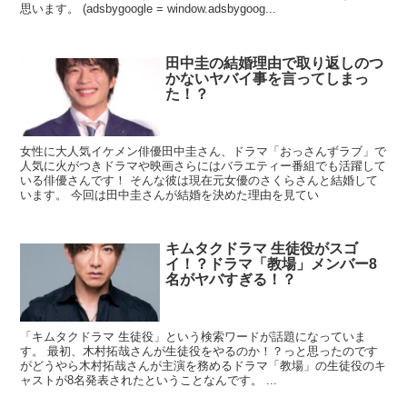
思います。 (adsbygoogle = window.adsbygoog...
田中圭の結婚理由で取り返しのつ
かないヤバイ事を言ってしまっ
た！？
女性に大人気イケメン俳優田中圭さん、ドラマ「おっさんずラブ」で
人気に火がつきドラマや映画さらにはバラエティー番組でも活躍して
いる俳優さんです！ そんな彼は現在元女優のさくらさんと結婚して
います。 今回は田中圭さんが結婚を決めた理由を見てい
キムタクドラマ 生徒役がスゴ
イ！？ドラマ「教場」メンバー8
名がヤバすぎる！？
「キムタクドラマ 生徒役」という検索ワードが話題になっていま
す。 最初、木村拓哉さんが生徒役をやるのか！？っと思ったのです
がどうやら木村拓哉さんが主演を務めるドラマ「教場」の生徒役のキ
ャストが8名発表されたということなんです。 ...