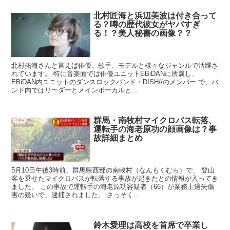
北村匠海と浜辺美波は付き合って
る？噂の歴代彼女がヤバすぎ
る！？美人秘書の画像？？
北村拓海さんと言えば俳優、歌手、モデルと様々なジャンルで活躍さ
れています。 特に音楽面では俳優ユニットEBiDANに所属し、
EBiDAN内ユニットのダンスロックバンド・DISH//のメンバー で、バ
ンド内ではリーダーとメインボーカルと...
群馬・南牧村マイクロバス転落、
運転手の海老原功の顔画像は？事
故詳細まとめ
5月10日午後3時前、群馬県西部の南牧村（なんもくむら）で、 登山
客を乗せたマイクロバスが転落する事故が起きたとの情報が入ってき
ました。 この事故で運転手の海老原功容疑者（66）が業務上過失傷
害の疑いで、逮捕されました。 さっそく...
鈴木愛理は高校を首席で卒業し