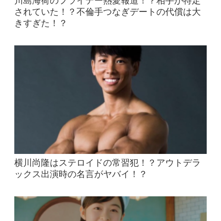
川島海荷のフライデー熱愛報道！？相手が特定
されていた！？不倫手つなぎデートの代償は大
きすぎた！？
横川尚隆はステロイドの常習犯！？アウトデラ
ックス出演時の名言がヤバイ！？