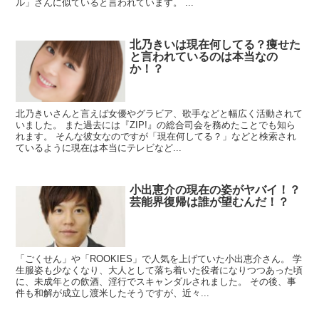
ル」さんに似ていると言われています。 ...
北乃きいは現在何してる？痩せた
と言われているのは本当なの
か！？
北乃きいさんと言えば女優やグラビア、歌手などと幅広く活動されて
いました。 また過去には『ZIP!』の総合司会を務めたことでも知ら
れます。 そんな彼女なのですが「現在何してる？」などと検索され
ているように現在は本当にテレビなど...
小出恵介の現在の姿がヤバイ！？
芸能界復帰は誰が望むんだ！？
「ごくせん」や「ROOKIES」で人気を上げていた小出恵介さん。 学
生服姿も少なくなり、大人として落ち着いた役者になりつつあった頃
に、未成年との飲酒、淫行でスキャンダルされました。 その後、事
件も和解が成立し渡米したそうですが、近々...