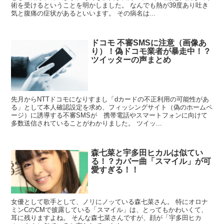
術を受けるということを明かしました。 なんでも熱が39度あり吐き
気と腹痛の症状があるといいます。 その病名は...
ドコモ 不審SMSに注意（画像あ
り）！偽ドコモ業者が暴走中！？
ツイッターの声まとめ
先月からNTTドコモになりすまし「dカードの不正利用の可能性があ
る」として本人確認設定を求め、フィッシングサイト（偽のホームペ
ージ）に誘導する不審SMSが 携帯電話やスマートフォンに向けて
多数送信されていることがわかりました。 ツイッ...
森七菜と宇多田ヒカルは似てい
る！？カバー曲「スマイル」が可
愛すぎる！！
女優として歌手として、ノリにノッている森七菜さん。 特にオロナ
ミンCのCMで披露している「スマイル」は、とってもかわいくて、
耳に残りますよね。 そんな森七菜さんですが、顔が「宇多田ヒカ