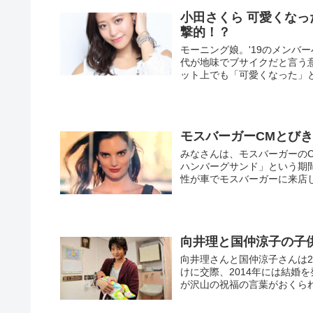
小田さくら 可愛くな
撃的！？
モーニング娘。'19のメンバ
代が地味でブサイクだと言う
ット上でも「可愛くなった」と
モスバーガーCMとび
みなさんは、モスバーガーの
ハンバーグサンド」という期間
性が車でモスバーガーに来店し
向井理と国仲涼子の子
向井理さんと国仲涼子さんは2
けに交際、2014年には結婚
が沢山の祝福の言葉がおくら