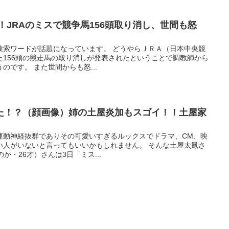
！JRAのミスで競争馬156頭取り消し、世間も怒
検索ワードが話題になっています。 どうやらＪＲＡ（日本中央競
た156頭の競走馬の取り消しが発表されたということで調教師から
のです。 また世間からも怒...
た！？（顔画像）姉の土屋炎加もスゴイ！！土屋家
運動神経抜群でありその可愛いすぎるルックスでドラマ、CM、映
い人がいないと言ってもいいかもしれません。 そんな土屋太鳳さ
か・26才）さんは3日「ミス...