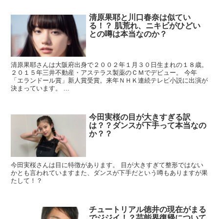
清原果耶と川口春奈は似てい
る！？ 肌荒れ、ニキビがひどい
との噂は本当なのか？
清原果耶さんは大阪府出身で２００２年１月３０日生まれの１８歳。
２０１５年三井不動産・アステラス製薬のＣＭでデビュー。 今年
「エランドール賞」新人賞受賞。来年ＮＨＫ連続テレビ小説に出演が
決まっています。 ...
今田実桜の目が大きすぎる訳
は？？ダンスが下手って本当なの
か？？
今田実桜さんは目に特徴があります。 目が大きすぎて整形ではない
かとも言われていますまた、ダンスが下手だという噂もありますが果
たして！？
チュートリアル徳井の現在がまる
でジジイ！？芸能界復帰について