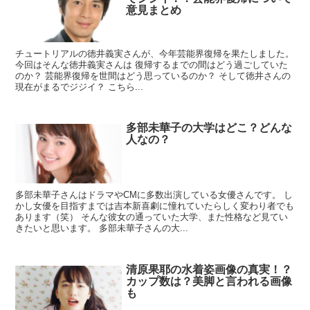
意見まとめ
チュートリアルの徳井義実さんが、今年芸能界復帰を果たしました。
今回はそんな徳井義実さんは 復帰するまでの間はどう過ごしていた
のか？ 芸能界復帰を世間はどう思っているのか？ そして徳井さんの
現在がまるでジジイ？ こちら...
多部未華子の大学はどこ？どんな
人なの？
多部未華子さんはドラマやCMに多数出演している女優さんです。 し
かし女優を目指すまでは吉本新喜劇に憧れていたらしく変わり者でも
あります（笑） そんな彼女の通っていた大学、また性格など見てい
きたいと思います。 多部未華子さんの大...
清原果耶の水着姿画像の真実！？
カップ数は？美脚と言われる画像
も