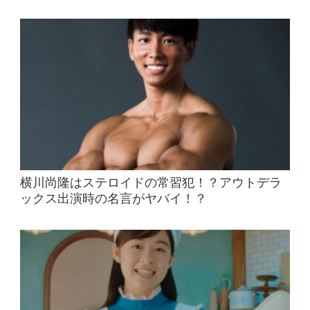
横川尚隆はステロイドの常習犯！？アウトデラ
ックス出演時の名言がヤバイ！？