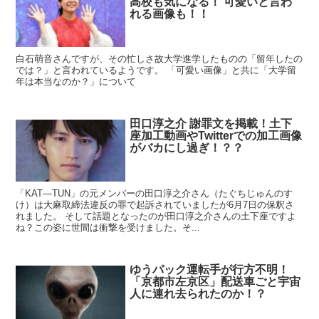
高校も気になる！ 可愛いと言わ
れる画像も！！
白石萌音さんですが、その忙しさ故大学進学したものの「留年したの
では？」と言われているようです。 「可愛い画像」と共に「大学留
年は本当なのか？」について
田口淳之介 謝罪文を掲載！土下
座加工動画やTwitterでの加工画像
がバカにし過ぎ！？？
「KAT―TUN」の元メンバーの田口淳之介さん（たぐちじゅんのす
け）は大麻取締法違反の罪で起訴されていましたが6月7日の保釈さ
れました。 そして話題となったのが田口淳之介さんの土下座ですよ
ね？この姿に世間は衝撃を受けました。そ...
ゆうパック運転手が行方不明！
「京都市左京区」配送車ごと宇宙
人に連れ去られたのか！？