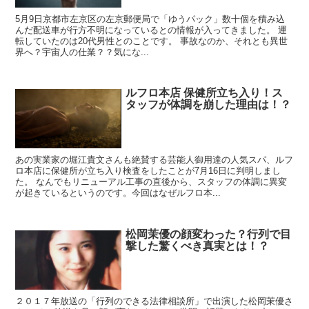
5月9日京都市左京区の左京郵便局で「ゆうパック」数十個を積み込
んだ配送車が行方不明になっているとの情報が入ってきました。 運
転していたのは20代男性とのことです。 事故なのか、それとも異世
界へ？宇宙人の仕業？？気にな...
ルフロ本店 保健所立ち入り！ス
タッフが体調を崩した理由は！？
あの実業家の堀江貴文さんも絶賛する芸能人御用達の人気スパ、ルフ
ロ本店に保健所が立ち入り検査をしたことが7月16日に判明しまし
た。 なんでもリニューアル工事の直後から、スタッフの体調に異変
が起きているというのです。今回はなぜルフロ本...
松岡茉優の顔変わった？行列で目
撃した驚くべき真実とは！？
２０１７年放送の「行列のできる法律相談所」で出演した松岡茉優さ