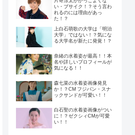
片寄涼太がかっこよくな
い・ブサイク！？そう言わ
れるのには理由があっ
た！？
上白石萌歌の大学は「明治
大学」ではない！？気にな
る大学名が新たに発覚！？
奈緒の水着姿が最高！！本
名や詳しいプロフィールが
気になる！！
森七菜の水着姿画像発見
か！？CM フジパン・スナ
ックサンドが可愛い！！
白石聖の水着姿画像がつい
に！？ゼクシィCMが可愛
い！！