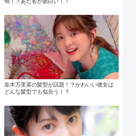
明！？あだ名が面白い！！
並木万里菜の髪型が話題！？かわいい彼女は
どんな髪型でも似合う！？