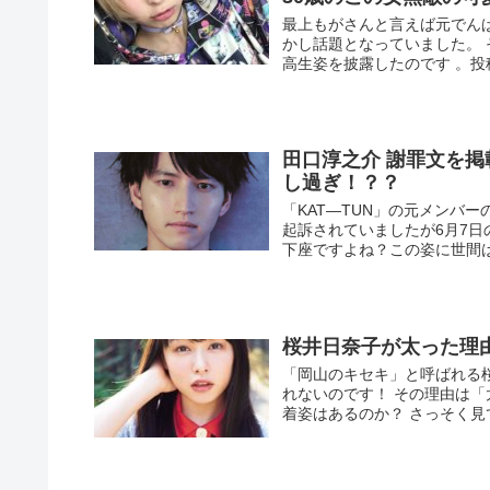
最上もがさんと言えば元でんぱ
かし話題となっていました。 
高生姿を披露したのです 。投
田口淳之介 謝罪文を掲
し過ぎ！？？
「KAT―TUN」の元メンバ
起訴されていましたが6月7日
下座ですよね？この姿に世間は
桜井日奈子が太った理
「岡山のキセキ」と呼ばれる
れないのです！ その理由は
着姿はあるのか？ さっそく見て