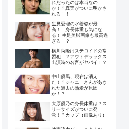
れだったのは本当なの
か！？真実がついに明かさ
れる！！
生見愛瑠の水着姿が最
高！！身長体重も気にな
る！ 生足美脚画像も最高過
ぎる！？
横川尚隆はステロイドの常
習犯！？アウトデラックス
出演時の名言がヤバイ！？
中山優馬、現在は消え
た！？ジャニーさんがあき
れた過去の熱愛が原因
か！？
大原優乃の身長体重は？ス
リーサイズがついに発
覚！？カップ（画像あり）