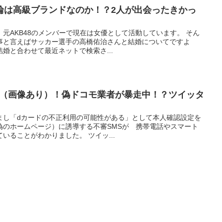
輪は高級ブランドなのか！？2人が出会ったきかっ
元AKB48のメンバーで現在は女優として活動しています。 そん
事と言えばサッカー選手の高橋佑治さんと結婚についてですよ
婚と合わせて最近ネットで検索さ...
意（画像あり）！偽ドコモ業者が暴走中！？ツイッタ
すまし「dカードの不正利用の可能性がある」として本人確認設定を
偽のホームページ）に誘導する不審SMSが 携帯電話やスマート
いることがわかりました。 ツイッ...