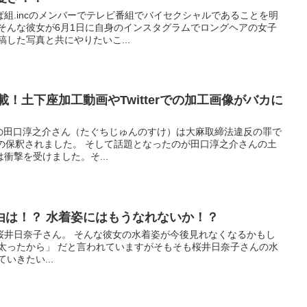
組.incのメンバーでテレビ番組でバイセクシャルであることを明
そんな彼女が6月1日に自身のインスタグラムでロングヘアの女子
稿した写真と共にやりたいこ...
載！土下座加工動画やTwitterでの加工画像がバカに
ーの田口淳之介さん（たぐちじゅんのすけ）は大麻取締法違反の罪で
の保釈されました。 そして話題となったのが田口淳之介さんの土
衝撃を受けました。そ...
由は！？ 水着姿にはもうなれないか！？
桜井日奈子さん。 そんな彼女の水着姿が今後見れなくなるかもし
「太ったから」 だと言われていますがそもそも桜井日奈子さんの水
いきたい...