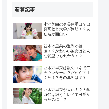
新着記事
小池美由の身長体重は？出
身高校と大学が判明！？あ
だ名が面白い！！
並木万里菜の髪型が話
題！？かわいい彼女はどん
な髪型でも似合う！？
並木万里菜は親のコネでア
ナウンサーに？だから下手
くそ！？その真相は？？
並木万里菜が太い！？大学
時代は細くキレイで可愛か
ったのに！？