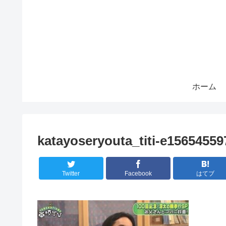
ホーム
katayoseryouta_titi-e1565455
Twitter
Facebook
はてブ