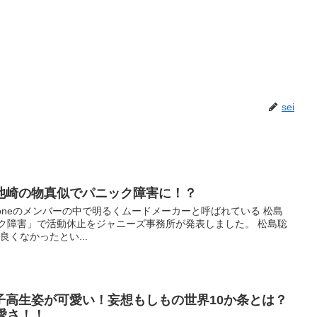
sei
池崎の物真似でパニック障害に！？
Zoneのメンバーの中で明るくムードメーカーと呼ばれている 松島
ック障害」で活動休止をジャニーズ事務所が発表しました。 松島聡
くなかったとい...
子高生姿が可愛い！妄想もしもの世界10か条とは？
愛さ！！