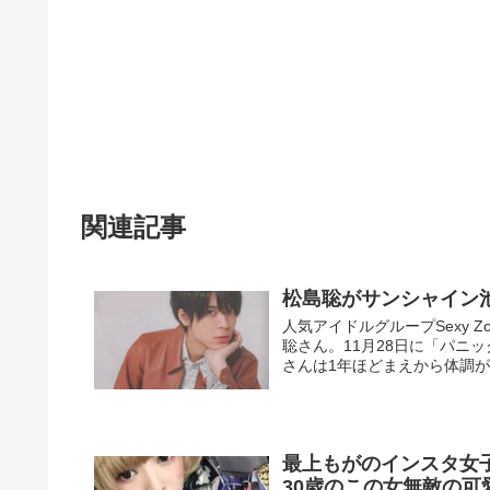
関連記事
松島聡がサンシャイン
人気アイドルグループSexy 
聡さん。11月28日に「パニ
さんは1年ほどまえから体調が良
最上もがのインスタ女
30歳のこの女無敵の可