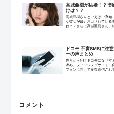
高城亜樹が結婚！？指
けは？？
高城亜樹さんといえばご存知、
な彼女が最近注目されている
ね？？さらに高城亜樹さん、結
ドコモ 不審SMSに注
ーの声まとめ
先月からNTTドコモになり
求め、フィッシングサイト（
フォンに向けて多数送信されて
コメント