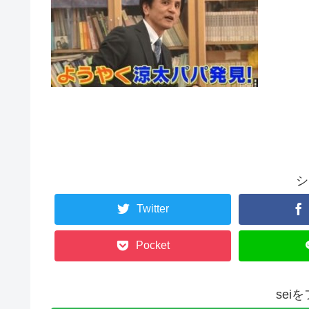
シ
Twitter
Pocket
sei