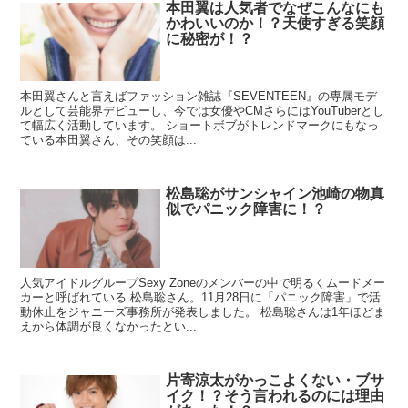
本田翼は人気者でなぜこんなにも
かわいいのか！？天使すぎる笑顔
に秘密が！？
本田翼さんと言えばファッション雑誌『SEVENTEEN』の専属モデ
ルとして芸能界デビューし、今では女優やCMさらにはYouTuberとし
て幅広く活動しています。 ショートボブがトレンドマークにもなっ
ている本田翼さん、その笑顔は...
松島聡がサンシャイン池崎の物真
似でパニック障害に！？
人気アイドルグループSexy Zoneのメンバーの中で明るくムードメー
カーと呼ばれている 松島聡さん。11月28日に「パニック障害」で活
動休止をジャニーズ事務所が発表しました。 松島聡さんは1年ほどま
えから体調が良くなかったとい...
片寄涼太がかっこよくない・ブサ
イク！？そう言われるのには理由