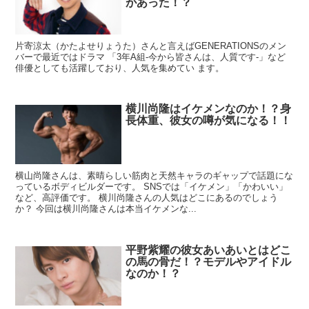
があった！？
片寄涼太（かたよせりょうた）さんと言えばGENERATIONSのメン
バーで最近ではドラマ 「3年A組-今から皆さんは、人質です-」など
俳優としても活躍しており、人気を集めてい ます。
横川尚隆はイケメンなのか！？身
長体重、彼女の噂が気になる！！
横山尚隆さんは、素晴らしい筋肉と天然キャラのギャップで話題にな
っているボディビルダーです。 SNSでは「イケメン」「かわいい」
など、高評価です。 横川尚隆さんの人気はどこにあるのでしょう
か？ 今回は横川尚隆さんは本当イケメンな...
平野紫耀の彼女あいあいとはどこ
の馬の骨だ！？モデルやアイドル
なのか！？