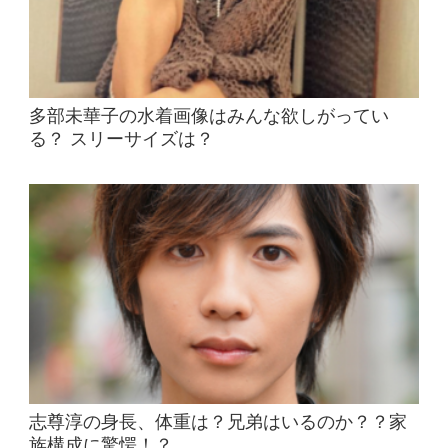
多部未華子の水着画像はみんな欲しがってい
る？ スリーサイズは？
志尊淳の身長、体重は？兄弟はいるのか？？家
族構成に驚愕！？