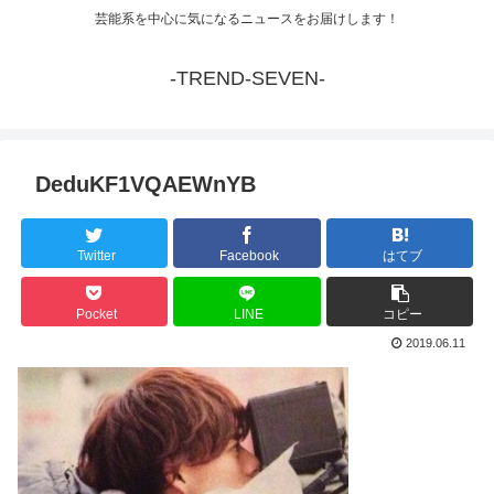
芸能系を中心に気になるニュースをお届けします！
-TREND-SEVEN-
DeduKF1VQAEWnYB
Twitter
Facebook
はてブ
Pocket
LINE
コピー
2019.06.11