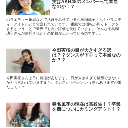
実はAKB48のメンバーって本当
なのか！？
バラエティー番組などで活躍をみせている小島瑠璃子さん！バラエテ
ィーアイドルとまで言われています。 番組では機転が利くトークを
するということで業界でも高い評価を受けています。 そんな小島瑠
璃子さんが逮捕されたとの情報が上がっているのです。...
今田実桜の目が大きすぎる訳
は？？ダンスが下手って本当なの
か？？
今田実桜さんは目に特徴があります。 目が大きすぎて整形ではない
かとも言われていますまた、ダンスが下手だという噂もありますが果
たして！？
春名風花の現在は高校生！？卒業
を機についにカミングアウト！？