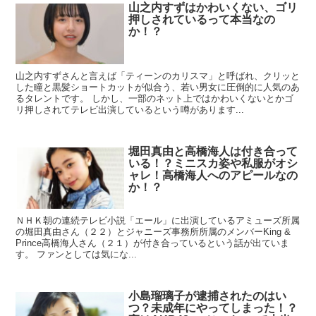
山之内すずはかわいくない、ゴリ
押しされているって本当なの
か！？
山之内すずさんと言えば「ティーンのカリスマ」と呼ばれ、クリッと
した瞳と黒髪ショートカットが似合う、若い男女に圧倒的に人気のあ
るタレントです。 しかし、一部のネット上ではかわいくないとかゴ
リ押しされてテレビ出演しているという噂があります...
堀田真由と高橋海人は付き合って
いる！？ミニスカ姿や私服がオシ
ャレ！高橋海人へのアピールなの
か！？
ＮＨＫ朝の連続テレビ小説「エール」に出演しているアミューズ所属
の堀田真由さん（２２）とジャニーズ事務所所属のメンバーKing &
Prince高橋海人さん（２１）が付き合っているという話が出ていま
す。 ファンとしては気にな...
小島瑠璃子が逮捕されたのはい
つ？未成年にやってしまった！？