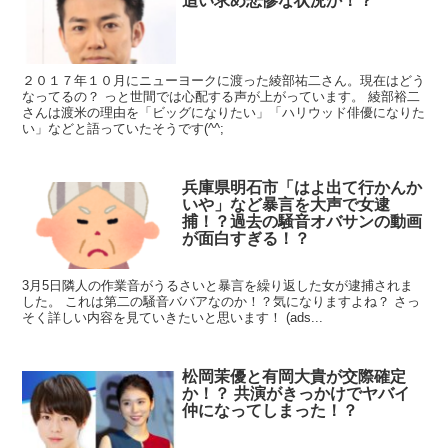
追い求め悲惨な状況か！？
２０１７年１０月にニューヨークに渡った綾部祐二さん。現在はどう
なってるの？ っと世間では心配する声が上がっています。 綾部裕二
さんは渡米の理由を「ビッグになりたい」「ハリウッド俳優になりた
い」などと語っていたそうです(^^;
兵庫県明石市「はよ出て行かんか
いや」など暴言を大声で女逮
捕！？過去の騒音オバサンの動画
が面白すぎる！？
3月5日隣人の作業音がうるさいと暴言を繰り返した女が逮捕されま
した。 これは第二の騒音ババアなのか！？気になりますよね？ さっ
そく詳しい内容を見ていきたいと思います！ (ads...
松岡茉優と有岡大貴が交際確定
か！？ 共演がきっかけでヤバイ
仲になってしまった！？