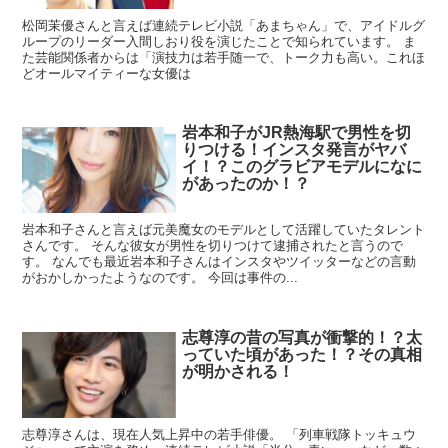
松岡茉優さんと言えば連続テレビ小説「あまちゃん」で、アイドルグ
ループのリーダー入間しおり役を演じたことで知られています。 ま
た芸能関係者からは「演技力は若手随一で、トーク力も高い。これほ
どオールマイティーな女優は
岩本和子がJR熱海駅で男性を切
りつける！インスタ発言がヤバ
イ！？このグラビアモデルになに
があったのか！？
岩本和子さんと言えば元美魔女のモデルとして活躍していたタレント
さんです。 そんな彼女が男性を切りつけて逮捕されたと言うので
す。 なんでも最近岩本和子さんはインスタやツイッターなどの言動
がおかしかったようなのです。 今回は事件の...
志尊淳の昔の写真が衝撃的！？太
っていた頃があった！？その真相
が明かされる！
志尊淳さんは、現在人気上昇中の若手俳優。 「列車戦隊トッキュウ