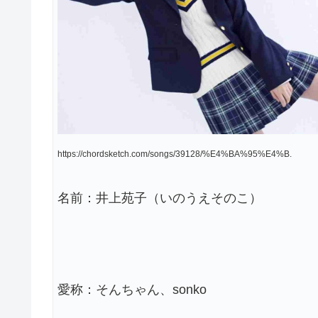
https://chordsketch.com/songs/39128/%E4%BA%95%E4%B.
名前：井上苑子（いのうえそのこ）
愛称：そんちゃん、sonko