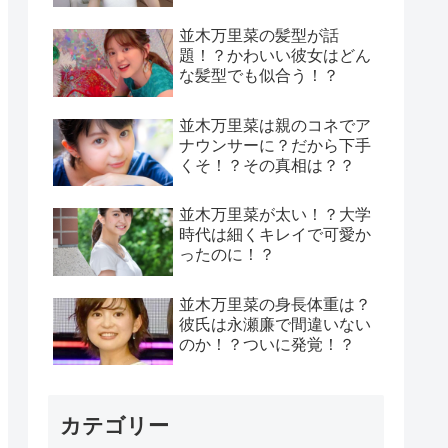
並木万里菜の髪型が話
題！？かわいい彼女はどん
な髪型でも似合う！？
並木万里菜は親のコネでア
ナウンサーに？だから下手
くそ！？その真相は？？
並木万里菜が太い！？大学
時代は細くキレイで可愛か
ったのに！？
並木万里菜の身長体重は？
彼氏は永瀬廉で間違いない
のか！？ついに発覚！？
カテゴリー