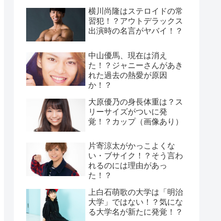
横川尚隆はステロイドの常
習犯！？アウトデラックス
出演時の名言がヤバイ！？
中山優馬、現在は消え
た！？ジャニーさんがあき
れた過去の熱愛が原因
か！？
大原優乃の身長体重は？ス
リーサイズがついに発
覚！？カップ（画像あり）
片寄涼太がかっこよくな
い・ブサイク！？そう言わ
れるのには理由があっ
た！？
上白石萌歌の大学は「明治
大学」ではない！？気にな
る大学名が新たに発覚！？