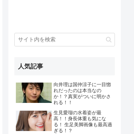
人気記事
向井理は国仲涼子に一目惚
れだったのは本当なの
か！？真実がついに明かさ
れる！！
生見愛瑠の水着姿が最
高！！身長体重も気にな
る！ 生足美脚画像も最高過
ぎる！？