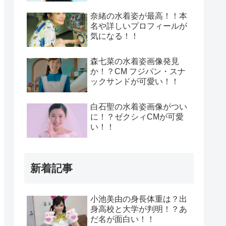
奈緒の水着姿が最高！！本
名や詳しいプロフィールが
気になる！！
森七菜の水着姿画像発見
か！？CM フジパン・スナ
ックサンドが可愛い！！
白石聖の水着姿画像がつい
に！？ゼクシィCMが可愛
い！！
新着記事
小池美由の身長体重は？出
身高校と大学が判明！？あ
だ名が面白い！！