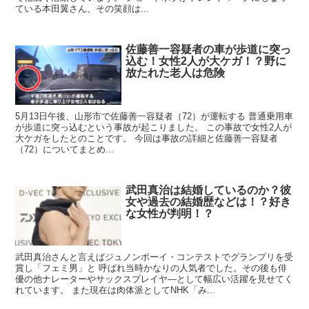
ている本田翼さん、その笑顔は...
佐藤善一容疑者の車が歩道に突っ
込む！女性2人が大ケガ！？野に
放たれた老人は危険
5月13日午後、山形市で佐藤善一容疑者（72）が運転する 普通乗用車
が歩道に突っ込むという事故が起こりました。 この事故で女性2人が
大ケガをしたとのことです。 今回は事故の詳細と佐藤善一容疑者
（72）についてまとめ...
武田真治は結婚しているのか？彼
女や過去の結婚歴などは！？好き
な女性が判明！？
武田真治さんと言えばジュノンボーイ・コンテストでグランプリを受
賞し「フェミ男」と 呼ばれ当時かなりの人気者でした。その後も俳
優の他ナレーターやサックスプレイヤ―として幅広い活躍を見せてく
れています。 また現在は肉体派としてNHK「み...