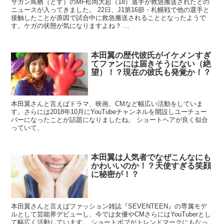
サガン鳥栖（とす）のMF松岡大起（18）選手が救急搬送されたとの
ニュースが入ってきました。 22日、J1第16節・札幌戦で他の選手と
接触したことが原因で試合中に救急搬送されることとなったようで
す。ケガの状態が気になりますよね？ ...
本田翼の歴代彼氏がイケメンすぎ
てファンには届きそうにない（絶
望）！？現在の彼氏も発覚か！？
本田翼さんと言えばドラマ、映画、CMなど幅広い活動をしていま
す。さらには2018年10月にYouTubeチャンネルを開設しユーチュー
バーになったことが話題になりましたね。 ショートヘアが良く似合
っていて、
本田翼は人気者でなぜこんなにも
かわいいのか！？天使すぎる笑顔
に秘密が！？
本田翼さんと言えばファッション雑誌『SEVENTEEN』の専属モデ
ルとして芸能界デビューし、今では女優やCMさらにはYouTuberとし
て幅広く活動しています。 ショートボブがトレンドマークにもなっ